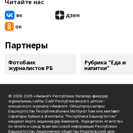
Читайте нас
Партнеры
Фотобанк
Рубрика "Еда и
журналистов РБ
напитки"
© 2008-2026 «Аманат» Республика балалар-үҫмерҙәр
журналының сайты. Сайт Республиканского детско-
юношеского журнала «Аманат». Ойоштороусылары:
Башҡортостан Республикаһының Матбуғат һәм киң мәғлүмәт
саралары буйынса агентлығы; "Республика Башкортостан"
нәшриәт йорто акционерҙар йәмғиәте.. Учредители: Агентство
по печати и средствам массовой информации Республики
Башкортостан; Акционерное общество Издательский дом