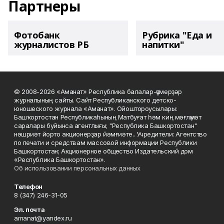
Партнеры
Фотобанк
Рубрика "Еда и
журналистов РБ
напитки"
© 2008-2026 «Аманат» Республика балалар-үҫмерҙәр
журналының сайты. Сайт Республиканского детско-
юношеского журнала «Аманат». Ойоштороусылары:
Башҡортостан Республикаһының Матбуғат һәм киң мәғлүмәт
саралары буйынса агентлығы; "Республика Башкортостан"
нәшриәт йорто акционерҙар йәмғиәте.. Учредители: Агентство
по печати и средствам массовой информации Республики
Башкортостан; Акционерное общество Издательский дом
«Республика Башкортостан».
Об использовании персональных данных
Телефон
8 (347) 246-31-05
Эл. почта
amanat@yandex.ru