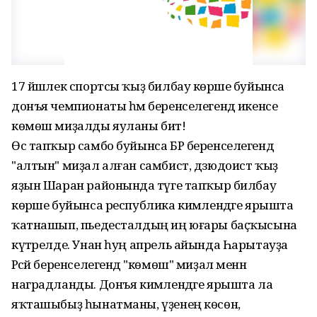
17 йәшлек спортсы ҡыҙ билбау көрәше буйынса
донъя чемпионаты һәм беренселегендә икенсе
көмөш миҙалды яуланы бит!
Өс тапҡыр самбо буйынса БР беренселегендә
"алтын" миҙал алған самбист, дзюдоист ҡыҙ
яҙын Шаран районында тәүге тапҡыр билбау
көрәше буйынса республика кимәлендәге ярышта
ҡатнашып, пьедесталдың иң юғары баҫҡысына
күтәрелде. Унан һуң апрель айында Һарытауҙа
Рәсәй беренселегендә "көмөш" миҙал менән
наградланды. Донъя кимәлендәге ярышта ла
яҡташыбыҙ һынатманы, үҙенең көсөн,