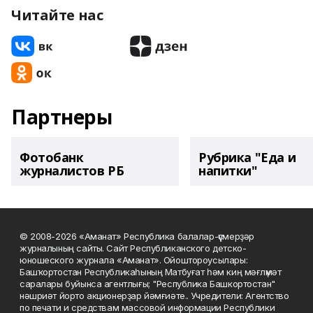
Читайте нас
Партнеры
Фотобанк
Рубрика "Еда и
журналистов РБ
напитки"
© 2008-2026 «Аманат» Республика балалар-үҫмерҙәр
журналының сайты. Сайт Республиканского детско-
юношеского журнала «Аманат». Ойоштороусылары:
Башҡортостан Республикаһының Матбуғат һәм киң мәғлүмәт
саралары буйынса агентлығы; "Республика Башкортостан"
нәшриәт йорто акционерҙар йәмғиәте.. Учредители: Агентство
по печати и средствам массовой информации Республики