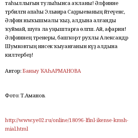
таһыллығын тулыһынса аҡланы! Әлфинәне
тәрбиәләгән апаһы Эльвира Саҙрыеваның әйтеүенсә,
Әлфинә ныҡышмалы ҡыҙ, алдына алғанды
ҡуймай, шуға ла уңыштарға өлгәшә. Ай, афарин!
Әлфинәнең тренеры, башҡорт рухлы Александр
Шумковтың нисек ҡыуанғанын күҙ алдына
килтерәбеҙ!
Автор:
Баныу ҠАҺАРМАНОВА
Фото: Т.Аманов.
http://www.ye02.ru/online/18096-lfinl-ikense-kmsh-
mial.html