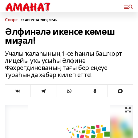
Спорт
12 АВГУСТА 2019, 10:46
Әлфинәлә икенсе көмөш
миҙал!
Учалы ҡалаһының 1-се һанлы башҡорт
лицейы уҡыусыһы Әлфинә
Фәхретдинованың тағы бер еңеүе
тураһында хәбәр килеп етте!