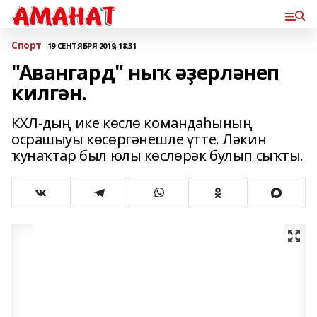
Спорт
19 СЕНТЯБРЯ 2019, 18:31
"Авангард" ныҡ әҙерләнеп
килгән.
КХЛ-дың ике көслө командаһының
осрашыуы көсөргәнешле үтте. Ләкин
ҡунаҡтар был юлы көслөрәк булып сыҡты.