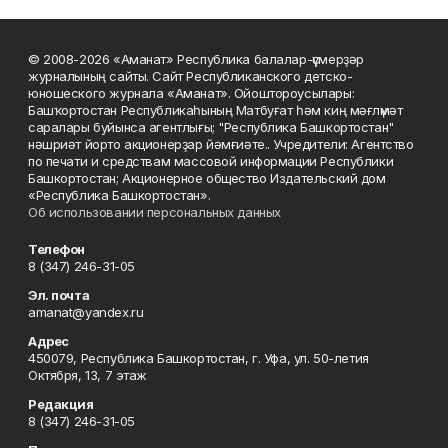
© 2008-2026 «Аманат» Республика балалар-үҫмерҙәр
журналының сайты. Сайт Республиканского детско-
юношеского журнала «Аманат». Ойоштороусылары:
Башҡортостан Республикаһының Матбуғат һәм киң мәғлүмәт
саралары буйынса агентлығы; "Республика Башкортостан"
нәшриәт йорто акционерҙар йәмғиәте.. Учредители: Агентство
по печати и средствам массовой информации Республики
Башкортостан; Акционерное общество Издательский дом
«Республика Башкортостан».
Об использовании персональных данных
Телефон
8 (347) 246-31-05
Эл. почта
amanat@yandex.ru
Адрес
450079, Республика Башкортостан, г. Уфа, ул. 50-летия
Октября, 13, 7 этаж
Редакция
8 (347) 246-31-05