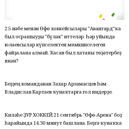
2:5 иҫәбе менән Өфө хоккейсылары "Авангард"ҡа
был осрашыуҙы "бүләк" иттеләр. Һәр уйында
юлаевсылар күпселектен мөмкинселеген
файҙалана алмай. Ҡасан был хатаны төҙәтербеҙ
икән?
Беҙҙең команданан Захар Арзамасцев һәм
Владислав Картаев ҡунаҡтарға гол индерҙе.
Киләһе ҘУР ХОККЕЙ 21 сентябрь "Өфө-Арена" боҙ
һарайында 14.30 минут башлана. Беҙгә ҡунаҡҡа