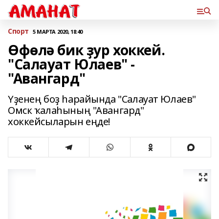
Спорт
5 МАРТА 2020, 18:40
Өфөлә бик ҙур хоккей.
"Салауат Юлаев" -
"Авангард"
Үҙенең боҙ һарайында "Салауат Юлаев"
Омск ҡалаһының "Авангард"
хоккейсыларын еңде!