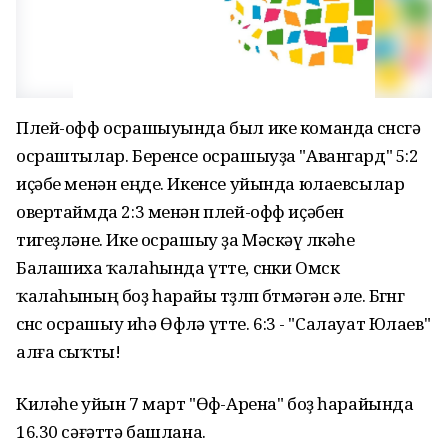
Плей-офф осрашыуында был ике команда өсөнсөгә
осраштылар. Беренсе осрашыуҙа "Авангард" 5:2
иҫәбе менән еңде. Икенсе уйында юлаевсылар
овертаймда 2:3 менән плей-офф иҫәбен
тигеҙләне. Ике осрашыу ҙа Мәскәү өлкәһе
Балашиха ҡалаһында үтте, сөнки Омск
ҡалаһының боҙ һарайы төҙөлөп бөтмәгән әле. Бөгөнгө
өсөнсө осрашыу иһә Өфөлә үтте. 6:3 - "Салауат Юлаев"
алға сыҡты!
Киләһе уйын 7 март "Өфө-Арена" боҙ һарайында
16.30 сәғәттә башлана.