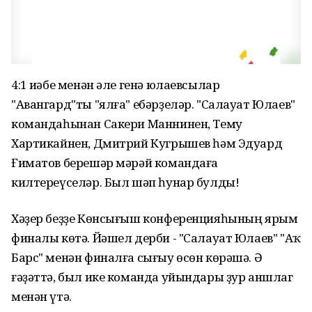
4:1 иҫәбе менән әле генә юлаевсылар
"Авангард"ты "ялға" ебәрҙеләр. "Салауат Юлаев"
командаһынан Сакери Маннинен, Тему
Хартикайнен, Дмитрий Кугрышев һәм Эдуард
Ғиматов берешәр мәрәй командаға
килтереүселәр. Был шәп һунар булды!
Хәҙер беҙҙе Көнсығыш конференцияһының ярым
финалы көтә. Йәшел дерби - "Салауат Юлаев" "Аҡ
Барс" менән финалға сығыу өсөн көрәшә. Ә
ғәҙәттә, был ике команда уйындары ҙур аншлаг
менән үтә.