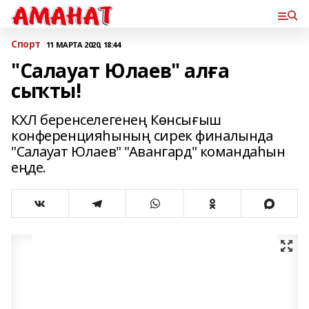
Спорт
11 МАРТА 2020, 18:44
"Салауат Юлаев" алға
сыҡты!
КХЛ беренселегенең Көнсығыш
конференцияһының сирек финалында
"Салауат Юлаев" "Авангард" командаһын
еңде.