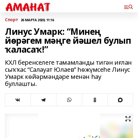
Спорт
26 МАРТА 2020, 11:16
Линус Умарк: “Минең
йөрәгем мәңге йәшел булып
ҡаласаҡ!”
КХЛ беренселеге тамамланды тигән иғлан
сыҡҡас “Салауат Юлаев” һөжүмсеһе Линус
Умарк көйәрмәндәре менән һау
буллашты.