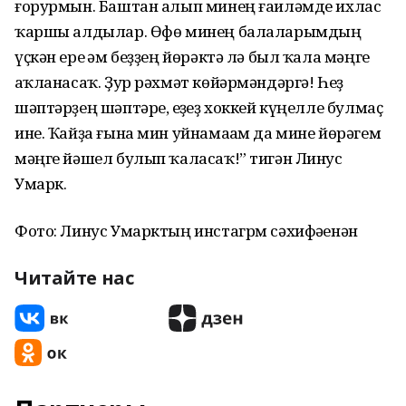
ғорурмын. Баштан алып минең ғаиләмде ихлас
ҡаршы алдылар. Өфө минең балаларымдың
үҫкән ере һәм беҙҙең йөрәктә лә был ҡала мәңге
һаҡланасаҡ. Ҙур рәхмәт көйәрмәндәргә! Һеҙ
шәптәрҙең шәптәре, һеҙһеҙ хоккей күңелле булмаҫ
ине. Ҡайҙа ғына мин уйнамаһам да мине йөрәгем
мәңге йәшел булып ҡаласаҡ!” тигән Линус
Умарк.
Фото: Линус Умарктың инстагрм сәхифәһенән
Читайте нас