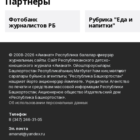
Партнеры
Фотобанк
Рубрика "Еда и
журналистов РБ
напитки"
© 2008-2026 «Аманат» Республика балалар-үҫмерҙәр
журналының сайты. Сайт Республиканского детско-
юношеского журнала «Аманат». Ойоштороусылары:
Башҡортостан Республикаһының Матбуғат һәм киң мәғлүмәт
саралары буйынса агентлығы; "Республика Башкортостан"
нәшриәт йорто акционерҙар йәмғиәте.. Учредители: Агентство
по печати и средствам массовой информации Республики
Башкортостан; Акционерное общество Издательский дом
«Республика Башкортостан».
Об использовании персональных данных
Телефон
8 (347) 246-31-05
Эл. почта
amanat@yandex.ru