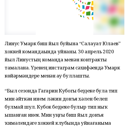
Линус Умарк биш йыл буйына “Салауат Юлаев”
хоккей командаһында уйнаны. 30 апрель 2020
йыл Линустың команда менән контракты
тамалана. Үҙенең инстаграм сәхифәһендә Умарк
көйәрмәндере менән һау буллашты.
“Был сезонда Гагарин Кубогы беҙҙеке була тип
мин әйткән инем ләкин донъя хәлен белеп
булмай шул. Кубок беҙҙеке булыр тип ныҡ
ышанған инек. Мин һуңғы биш йыл донъя
ҡимәлендәге хоккей клубында уйнағаныма