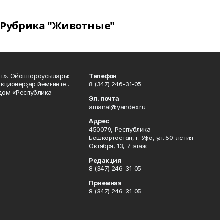
Рубрика "Животные"
ат». Ойоштороусылары:
Телефон
кционерҙар йәмғиәте..
8 (347) 246-31-05
 дом «Республика
Эл. почта
amanat@yandex.ru
Адрес
450079, Республика
Башкортостан, г. Уфа, ул. 50-летия
Октября, 13, 7 этаж
Редакция
8 (347) 246-31-05
Приемная
8 (347) 246-31-05