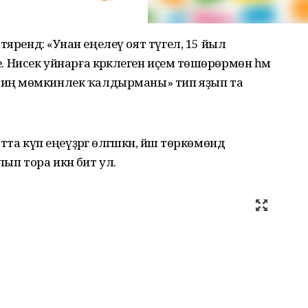
ярендә: «Унан еңелеү оят түгел, 15 йыл
исек уйнарға кәрәклеген иҫемә төшөрөрмөн һәм
 миңә мөмкинлек ҡалдырманы» тип яҙып та
атта күп еңеүҙәргә өлгәшкән, йәш төркөмөндә
ып тора икән бит ул.