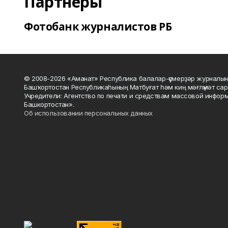
Партнеры
Фотобанк журналистов РБ
© 2008-2026 «Аманат» Республика балалар-үҫмерҙәр журналын
Башҡортостан Республикаһының Матбуғат һәм киң мәғлүмәт сар
Учредители: Агентство по печати и средствам массовой инфор
Башкортостан».
Об использовании персональных данных