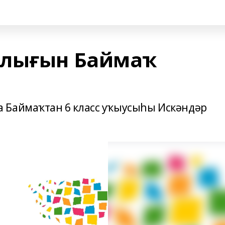
шлығын Баймаҡ
 Баймаҡтан 6 класс уҡыусыһы Искәндәр