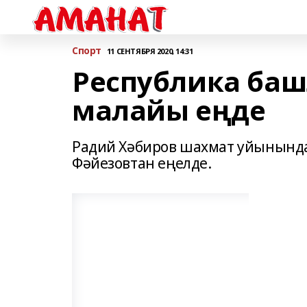
Спорт
11 СЕНТЯБРЯ 2020, 14:31
Республика ба
малайы еңде
Радий Хәбиров шахмат уйынында
Фәйезовтан еңелде.