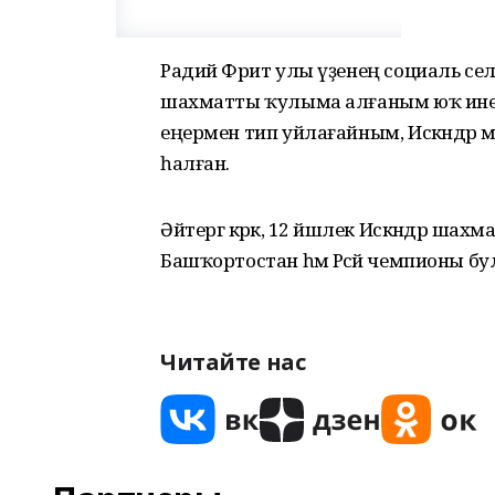
Радий Фәрит улы үҙенең социаль селт
шахматты ҡулыма алғаным юҡ ине. Н
еңермен тип уйлағайным, Искәндәр
һалған.
Әйтергә кәрәк, 12 йәшлек Искәндәр шахм
Башҡортостан һәм Рәсәй чемпионы бул
Читайте нас