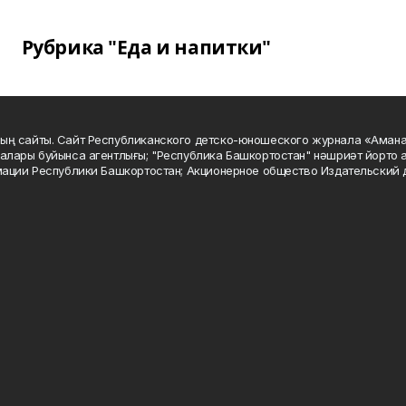
Рубрика "Еда и напитки"
ың сайты. Сайт Республиканского детско-юношеского журнала «Аман
алары буйынса агентлығы; "Республика Башкортостан" нәшриәт йорто а
мации Республики Башкортостан; Акционерное общество Издательский