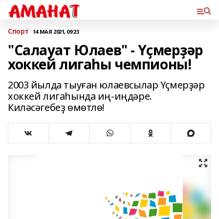
Спорт
14 МАЯ 2021, 09:23
"Салауат Юлаев" - Үҫмерҙәр
хоккей лигаһы чемпионы!
2003 йылда тыуған юлаевсылар Үҫмерҙәр
хоккей лигаһында иң-иңдәре.
Киләсәгебеҙ өмөтлө!