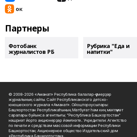
Партнеры
Фотобанк
Рубрика "Еда и
журналистов РБ
напитки"
© 2008-2026 «Аманат» Республика балалар-үҫмерҙәр
журналының сайты. Сайт Республиканского детско-
юношеского журнала «Аманат». Ойоштороусылары:
Башҡортостан Республикаһының Матбуғат һәм киң мәғлүмәт
саралары буйынса агентлығы; "Республика Башкортостан"
нәшриәт йорто акционерҙар йәмғиәте.. Учредители: Агентство
по печати и средствам массовой информации Республики
Башкортостан; Акционерное общество Издательский дом
«Республика Башкортостан».