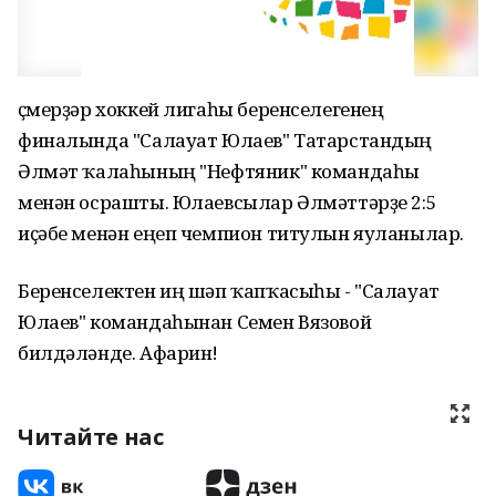
Үҫмерҙәр хоккей лигаһы беренселегенең
финалында "Салауат Юлаев" Татарстандың
Әлмәт ҡалаһының "Нефтяник" командаһы
менән осрашты. Юлаевсылар Әлмәттәрҙе 2:5
иҫәбе менән еңеп чемпион титулын яуланылар.
Беренселектен иң шәп ҡапҡасыһы - "Салауат
Юлаев" командаһынан Семен Вязовой
билдәләнде. Афарин!
Читайте нас