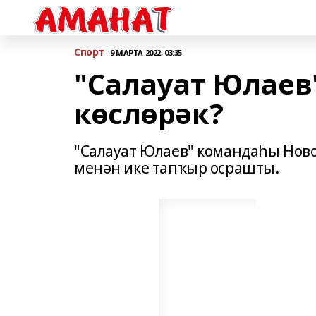
Спорт
9 МАРТА 2022, 03:35
"Салауат Юлаев"
көслөрәк?
"Салауат Юлаев" командаһы Нов
менән ике тапҡыр осрашты.