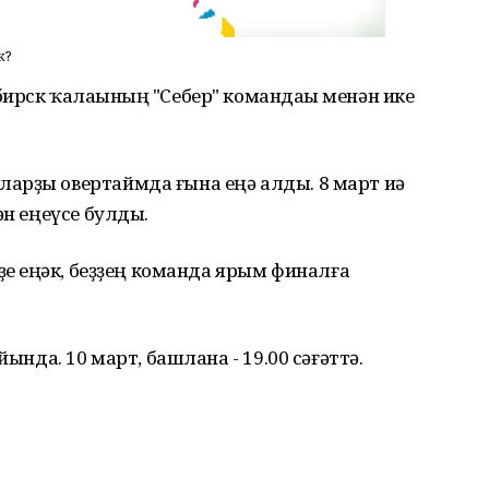
к?
ирск ҡалаһының "Себер" командаһы менән ике
арҙы овертаймда ғына еңә алды. 8 март иһә
ән еңеүсе булды.
ҙе еңһәк, беҙҙең команда ярым финалға
йында. 10 март, башлана - 19.00 сәғәттә.