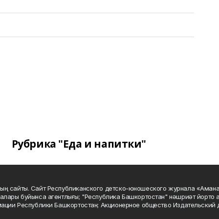
Рубрика "Еда и напитки"
ың сайты. Сайт Республиканского детско-юношеского журнала «Аман
алары буйынса агентлығы; "Республика Башкортостан" нәшриәт йорто а
мации Республики Башкортостан; Акционерное общество Издательский