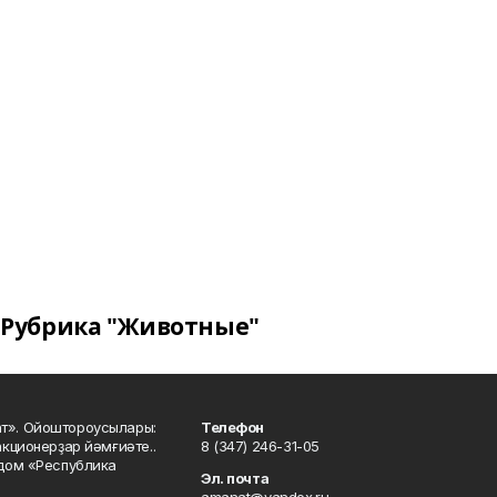
Рубрика "Животные"
ат». Ойоштороусылары:
Телефон
кционерҙар йәмғиәте..
8 (347) 246-31-05
 дом «Республика
Эл. почта