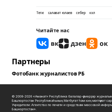
Теги:
салават юлаев
себер
кхл
Читайте нас
Партнеры
Фотобанк журналистов РБ
© 2008-2026 «Аманат» Республика балалар-үҫмерҙәр журналын
Башҡортостан Республикаһының Матбуғат һәм киң мәғлүмәт сар
Учредители: Агентство по печати и средствам массовой инфор
Башкортостан».