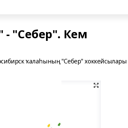
 - "Себер". Кем
осибирск ҡалаһының "Себер" хоккейсылары