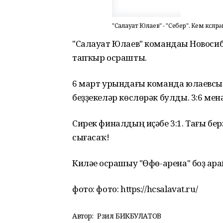
"Салауат Юлаев" - "Себер". Кем көслөрә
"Салауат Юлаев" командаһы Новосиб
тапҡыр осрашты.
6 март урындағы команда юлаевсыл
беҙҙекеләр көслөрәк булды. 3:6 мен
Сирек финалдың иҫәбе 3:1. Тағы бер
сығасаҡ!
Киләһе осрашыу "Өфө-арена" боҙ һара
фото: фото: https://hcsalavat.ru/
Автор:
Рәзил БИКБУЛАТОВ