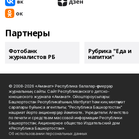
Партнеры
Фотобанк
Рубрика "Еда и
журналистов РБ
напитки"
© 2008-2026 «Аманат» Республика балалар-үҫмерҙәр
журналының сайты. Сайт Республиканского детско-
юношеского журнала «Аманат». Ойоштороусылары:
Башҡортостан Республикаһының Матбуғат һәм киң мәғлүмәт
саралары буйынса агентлығы; "Республика Башкортостан"
нәшриәт йорто акционерҙар йәмғиәте.. Учредители: Агентство
по печати и средствам массовой информации Республики
Башкортостан; Акционерное общество Издательский дом
«Республика Башкортостан».
Об использовании персональных данных