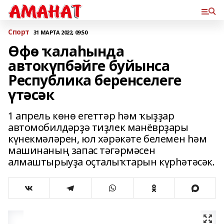
Спорт
31 МАРТА 2022, 09:50
Өфө ҡалаһында
автокүпбәйге буйынса
Республика беренселеге
үтәсәк
1 апрель көнө егеттәр һәм ҡыҙҙар
автомобилдәрҙә тиҙлек манёврҙары
күнекмәләрен, юл хәрәкәте белемен һәм
машинаның запас тәгәрмәсен
алмаштырыуҙа оҫталыҡтарын күрһәтәсәк.