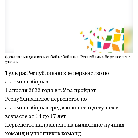
Өфө ҡалаһында автокүпбәйге буйынса Республика беренселеге
үтәсәк
Тулыраҡ: Республиканское первенство по
автомногоборью
1 апреля 2022 года в г. Уфа пройдет
Республиканское первенство по
автомногоборью среди юношей и девушек в
возрасте от 14 до 17 лет.
Первенство направлено на выявление лучших
команд и участников команд