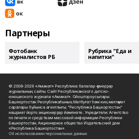
Партнеры
Фотобанк
Рубрика "Еда и
журналистов РБ
напитки"
© 2008-2026 «Аманат» Республика балалар-үҫмерҙәр
журналының сайты. Сайт Республиканского детско-
юношеского журнала «Аманат». Ойоштороусылары:
Башҡортостан Республикаһының Матбуғат һәм киң мәғлүмәт
саралары буйынса агентлығы; "Республика Башкортостан"
нәшриәт йорто акционерҙар йәмғиәте.. Учредители: Агентство
по печати и средствам массовой информации Республики
Башкортостан; Акционерное общество Издательский дом
«Республика Башкортостан».
Об использовании персональных данных