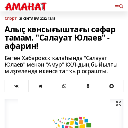
Спорт
21 СЕНТЯБРЯ 2022, 13:15
Алыҫ көнсығыштағы сәфәр
тамам. "Салауат Юлаев" -
афарин!
Бөгөн Хабаровск ҡалаһында "Салауат
Юлаев" менән "Амур" КХЛ-дың быйылғы
миҙгелендә икенсе тапҡыр осрашты.