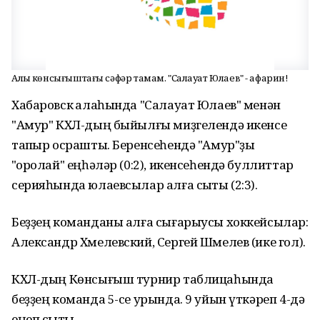
Алыҫ көнсығыштағы сәфәр тамам. "Салауат Юлаев" - афарин!
Хабаровск ҡалаһында "Салауат Юлаев" менән
"Амур" КХЛ-дың быйылғы миҙгелендә икенсе
тапҡыр осрашты. Беренсеһендә "Амур"ҙы
"ҡоролай" еңһәләр (0:2), икенсеһендә буллиттар
серияһында юлаевсылар алға сыҡты (2:3).
Беҙҙең команданы алға сығарыусы хоккейсылар:
Александр Хмелевский, Сергей Шмелев (ике гол).
КХЛ-дың Көнсығыш турнир таблицаһында
беҙҙең команда 5-се урында. 9 уйын үткәреп 4-дә
еңеп сыҡты.