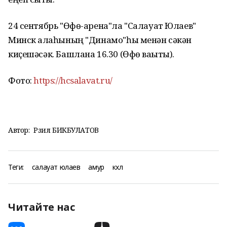
24 сентябрь "Өфө-арена"ла "Салауат Юлаев"
Минск ҡалаһының "Динамо"һы менән сәкән
киҫешәсәк. Башлана 16.30 (Өфө ваҡыты).
Фото:
https://hcsalavat.ru/
Автор:
Рәзил БИКБУЛАТОВ
Теги:
салауат юлаев
амур
кхл
Читайте нас