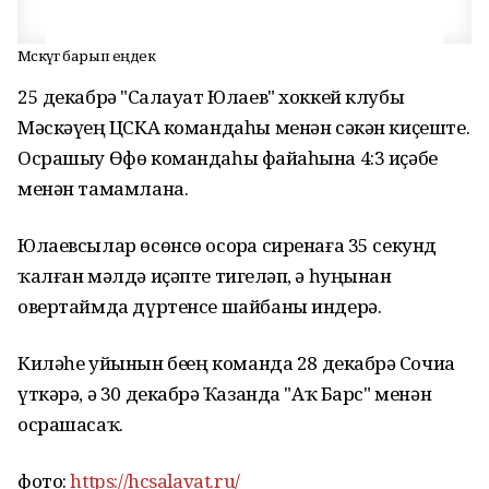
Мәскәүгә барып еңдек
25 декабрҙә "Салауат Юлаев" хоккей клубы
Мәскәүҙең ЦСКА командаһы менән сәкән киҫеште.
Осрашыу Өфө командаһы файҙаһына 4:3 иҫәбе
менән тамамлана.
Юлаевсылар өсөнсө осорҙа сиренаға 35 секунд
ҡалған мәлдә иҫәпте тигеҙләп, ә һуңынан
овертаймда дүртенсе шайбаны индерә.
Киләһе уйынын беҙҙең команда 28 декабрҙә Сочиҙа
үткәрә, ә 30 декабрҙә Ҡазанда "Аҡ Барс" менән
осрашасаҡ.
фото:
https://hcsalavat.ru/