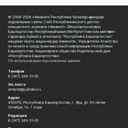
© 2008-2026 «Аманат» Республика балалар-үҫмерҙәр
журналының сайты. Сайт Республиканского детско-
юношеского журнала «Аманат». Ойоштороусылары:
Башҡортостан Республикаһының Матбуғат һәм киң мәғлүмәт
саралары буйынса агентлығы; "Республика Башкортостан"
нәшриәт йорто акционерҙар йәмғиәте.. Учредители: Агентство
по печати и средствам массовой информации Республики
Башкортостан; Акционерное общество Издательский дом
«Республика Башкортостан».
Об использовании персональных данных
Телефон
8 (347) 246-31-05
Эл. почта
amanat@yandex.ru
Адрес
450079, Республика Башкортостан, г. Уфа, ул. 50-летия
Октября, 13, 7 этаж
Редакция
8 (347) 246-31-05