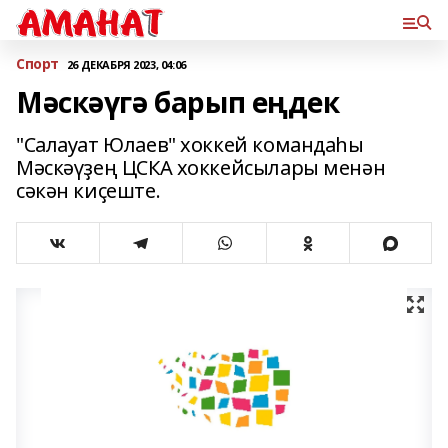
Спорт
26 ДЕКАБРЯ 2023, 04:06
Мәскәүгә барып еңдек
"Салауат Юлаев" хоккей командаһы
Мәскәүҙең ЦСКА хоккейсылары менән
сәкән киҫеште.