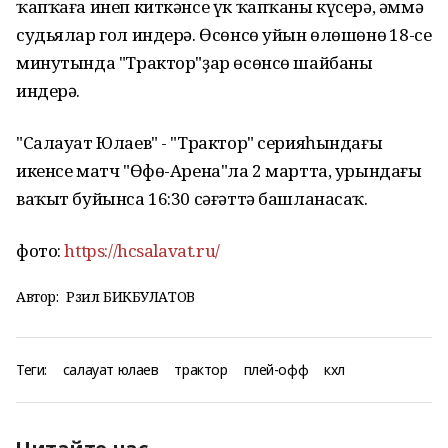
ҡапҡаға инеп киткәнсе үк ҡапҡаны күсерә, әммә
судьялар гол индерә. Өсөнсө уйын өлөшөнөң 18-се
минутында "Трактор"ҙар өсөнсө шайбаны
индерә.
"Салауат Юлаев" - "Трактор" серияһындағы
икенсе матч "Өфө-Арена"ла 2 мартта, урындағы
ваҡыт буйынса 16:30 сәғәттә башланасаҡ.
фото:
https://hcsalavat.ru/
Автор:
Рәзил БИКБУЛАТОВ
Теги:
салауат юлаев
трактор
плей-офф
кхл