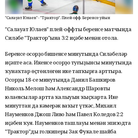
"Салауат Юлаев" - "Трактор". Плей-офф. Беренсе уйын
"Салауат Юлаев" плей-оффтың беренсе матчында
Силәбе "Трактор"ына 3:2 иҫәбе менән отола.
Беренсе осорҙоң бишенсе минутында Силәбеләр
иҫәпте аса. Икенсе осорҙоң туғыҙынсы минутында
ҡунаҡтар өҫтөнлөгөн ике тапҡырға арттыра.
Осорҙың 18-се минутында Данил Башкиров
Николь Мелош һәм Александр Шаровтың
юлаевсылар артта ҡалыуын ҡыҫҡарта. Ике
минуттан да кәмерәк ваҡыт үткәс, Михаил
Науменков Джош Ливо һәм Павел Коледов 2:2
иҫәбен ҡуя. Науменков ташлауы менән эпизодта
"Трактор"дың голкиперы Зак Фукале шайба