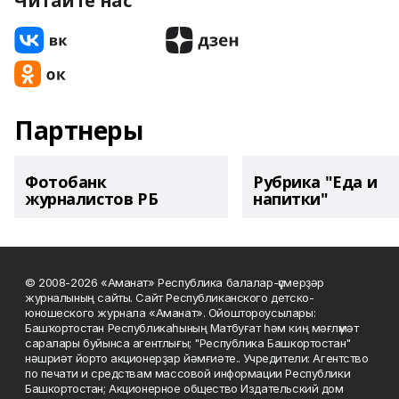
Читайте нас
Партнеры
Фотобанк
Рубрика "Еда и
журналистов РБ
напитки"
© 2008-2026 «Аманат» Республика балалар-үҫмерҙәр
журналының сайты. Сайт Республиканского детско-
юношеского журнала «Аманат». Ойоштороусылары:
Башҡортостан Республикаһының Матбуғат һәм киң мәғлүмәт
саралары буйынса агентлығы; "Республика Башкортостан"
нәшриәт йорто акционерҙар йәмғиәте.. Учредители: Агентство
по печати и средствам массовой информации Республики
Башкортостан; Акционерное общество Издательский дом