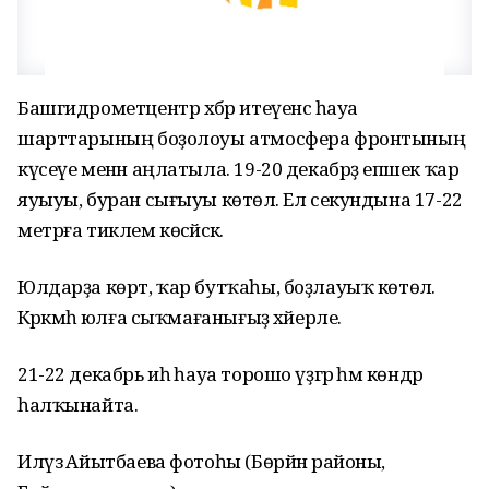
Башгидрометцентр хәбәр итеүенсә һауа
шарттарының боҙолоуы атмосфера фронтының
күсеүе менән аңлатыла. 19-20 декабрҙә епшек ҡар
яуыуы, буран сығыуы көтөлә. Ел секундына 17-22
метрға тиклем көсәйәсәк.
Юлдарҙа көрт, ҡар бутҡаһы, боҙлауыҡ көтөлә.
Кәрәкмәһә юлға сыҡмағанығыҙ хәйерле.
21-22 декабрь иһә һауа торошо үҙгәрә һәм көндәр
һалҡынайта.
Илүзә Айытбаева фотоһы (Бөрйән районы,