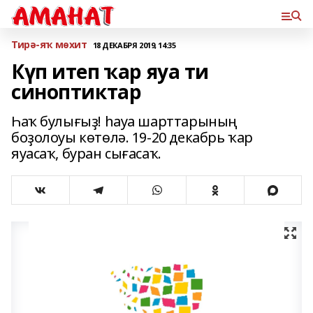
Тирә-яҡ мөхит
18 ДЕКАБРЯ 2019, 14:35
Күп итеп ҡар яуа ти
синоптиктар
Һаҡ булығыҙ! һауа шарттарының
боҙолоуы көтөлә. 19-20 декабрь ҡар
яуасаҡ, буран сығасаҡ.