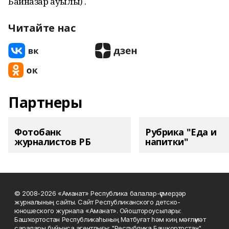
Байназар ауылы) .
Читайте нас
Партнеры
Фотобанк
Рубрика "Еда и
журналистов РБ
напитки"
© 2008-2026 «Аманат» Республика балалар-үҫмерҙәр
журналының сайты. Сайт Республиканского детско-
юношеского журнала «Аманат». Ойоштороусылары:
Башҡортостан Республикаһының Матбуғат һәм киң мәғлүмәт
саралары буйынса агентлығы; "Республика Башкортостан"