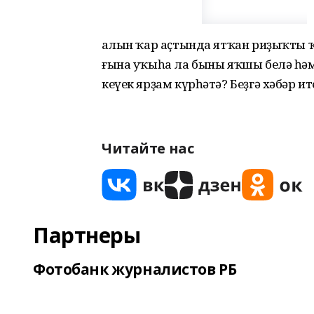
Ҡалын ҡар аҫтында ятҡан риҙыҡты 
ғына уҡыһа ла быны яҡшы белә һәм
кеүек ярҙам күрһәтә? Беҙгә хәбәр ите
Читайте нас
Партнеры
Фотобанк журналистов РБ