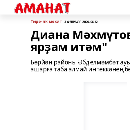
Тирә-яҡ мөхит
3 ФЕВРАЛЯ 2020, 06:42
Диана Мәхмүтов
ярҙам итәм"
Бөрйән районы Әбдҽлмәмбәт ау
ашарға таба алмай интеккәнең б