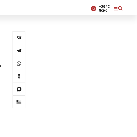
+29 °С
Ясно
р