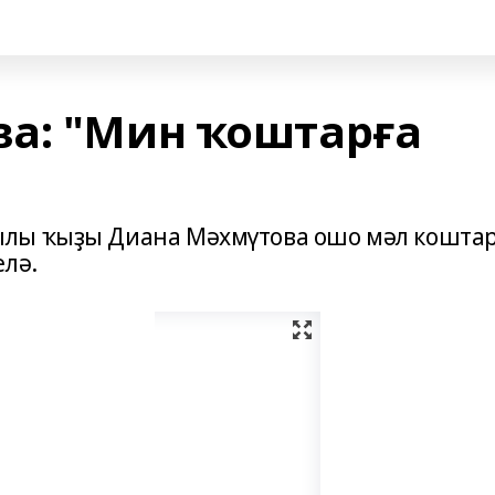
а: "Мин ҡоштарға
ылы ҡыҙы Диана Мәхмүтова ошо мәл кошта
елә.