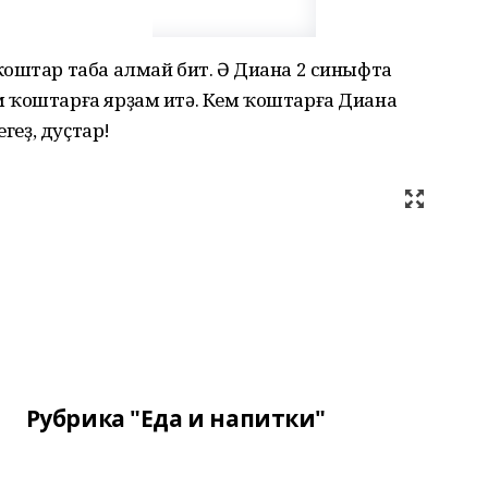
ҡоштар таба алмай бит. Ә Диана 2 синыфта
 ҡоштарға ярҙам итә. Кем ҡоштарға Диана
геҙ, дуҫтар!
Рубрика "Еда и напитки"