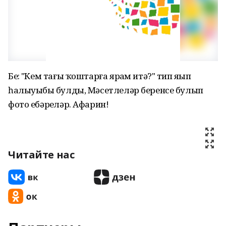
Беҙ: "Кем тағы ҡоштарға ярҙам итә?" тип яҙып
һалыуыбыҙ булды, Мәсетлеләр беренсе булып
фото ебәрҙеләр. Афарин!
Читайте нас