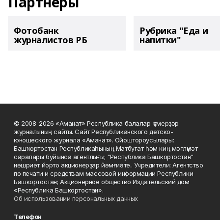
Партнеры
Фотобанк
Рубрика "Еда и
журналистов РБ
напитки"
© 2008-2026 «Аманат» Республика балалар-үҫмерҙәр
журналының сайты. Сайт Республиканского детско-
юношеского журнала «Аманат». Ойоштороусылары:
Башҡортостан Республикаһының Матбуғат һәм киң мәғлүмәт
саралары буйынса агентлығы; "Республика Башкортостан"
нәшриәт йорто акционерҙар йәмғиәте.. Учредители: Агентство
по печати и средствам массовой информации Республики
Башкортостан; Акционерное общество Издательский дом
«Республика Башкортостан».
Об использовании персональных данных
Телефон