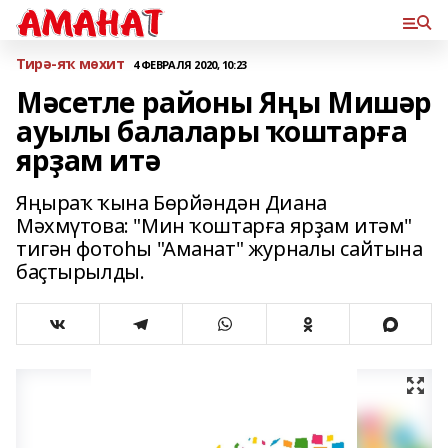
Тирә-яҡ мөхит
4 ФЕВРАЛЯ 2020, 10:23
Мәсетле районы Яңы Мишәр
ауылы балалары ҡоштарға
ярҙам итә
Яңыраҡ ҡына Бөрйәндән Диана
Мәхмүтова: "Мин ҡоштарға ярҙам итәм"
тигән фотоһы "Аманат" журналы сайтына
баҫтырылды.