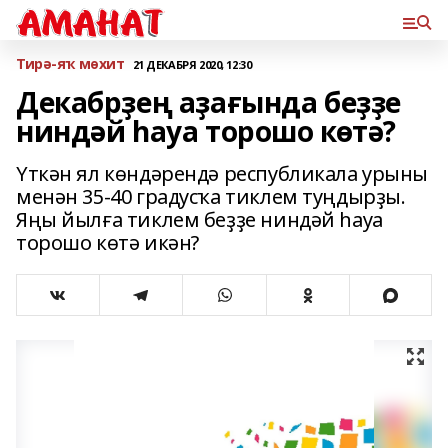
Тирә-яҡ мөхит
21 ДЕКАБРЯ 2020, 12:30
Декабрҙең аҙағында беҙҙе
ниндәй һауа торошо көтә?
Үткән ял көндәрендә республикала урыны
менән 35-40 градусҡа тиклем туңдырҙы.
Яңы йылға тиклем беҙҙе ниндәй һауа
торошо көтә икән?