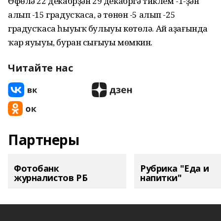
Өфөлә 22 декабрҙән 29 декабргә тиклем -1-ҙән
алып -15 градусҡаса, ә төнөн -5 алып -25
градусҡаса һыуыҡ булыуы көтөлә. Ай аҙағында
ҡар яуыуы, буран сығыуы мөмкин.
Читайте нас
Партнеры
Фотобанк
Рубрика "Еда и
журналистов РБ
напитки"