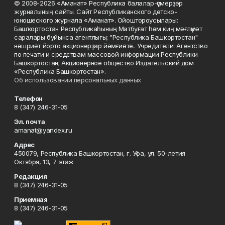
© 2008-2026 «Аманат» Республика балалар-үҫмерҙәр
журналының сайты. Сайт Республиканского детско-
юношеского журнала «Аманат». Ойоштороусылары:
Башҡортостан Республикаһының Матбуғат һәм киң мәғлүмәт
саралары буйынса агентлығы; "Республика Башкортостан"
нәшриәт йорто акционерҙар йәмғиәте.. Учредители: Агентство
по печати и средствам массовой информации Республики
Башкортостан; Акционерное общество Издательский дом
«Республика Башкортостан».
Об использовании персональных данных
Телефон
8 (347) 246-31-05
Эл. почта
amanat@yandex.ru
Адрес
450079, Республика Башкортостан, г. Уфа, ул. 50-летия
Октября, 13, 7 этаж
Редакция
8 (347) 246-31-05
Приемная
8 (347) 246-31-05