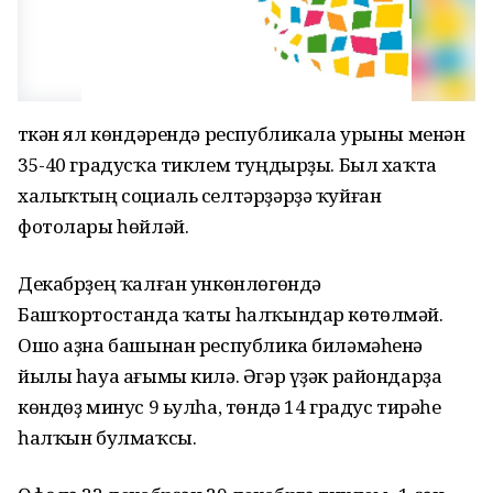
Үткән ял көндәрендә республикала урыны менән
35-40 градусҡа тиклем туңдырҙы. Был хаҡта
халыҡтың социаль селтәрҙәрҙә ҡуйған
фотолары һөйләй.
Декабрҙең ҡалған ункөнлөгөндә
Башҡортостанда ҡаты һалҡындар көтөлмәй.
Ошо аҙна башынан республика биләмәһенә
йылы һауа ағымы килә. Әгәр үҙәк райондарҙа
көндөҙ минус 9 ьулһа, төндә 14 градус тирәһе
һалҡын булмаҡсы.