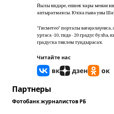
Йылы көндәре, епшек ҡары менән к
аптыратмаҡсы. Юҡҡа ғына уны Шаҡ
"Гисметео" порталы вәғәҙәләүенсә, 
уртаса -10, төндә - 20 градус булһа
градусҡа тиклем туңдырасаҡ.
Читайте нас
Партнеры
Фотобанк журналистов РБ