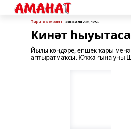
Тирә-яҡ мөхит
3 ФЕВРАЛЯ 2021, 12:56
Кинәт һыуытас
Йылы көндәре, епшек ҡары менә
аптыратмаҡсы. Юҡҡа ғына уны Ш