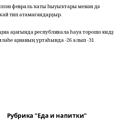
илгән февраль ҡаты һыуыҡтары менән дә
ай тип атамағандарҙыр.
аҙна аҙағында республикала һауа торошо көндөҙ
, киләһе аҙнаның уртаһында -26 алып -31
Рубрика "Еда и напитки"