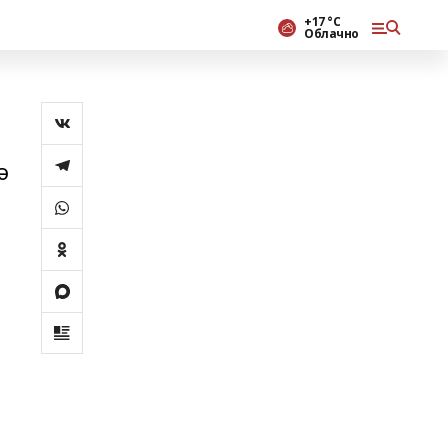
+17 °С
Облачно
ә