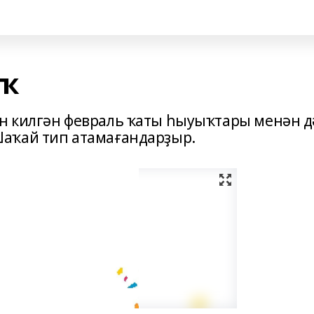
аҡ
н килгән февраль ҡаты һыуыҡтары менән д
аҡай тип атамағандарҙыр.