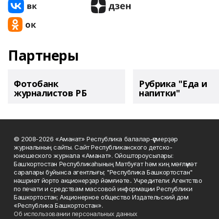
Партнеры
Фотобанк
Рубрика "Еда и
журналистов РБ
напитки"
© 2008-2026 «Аманат» Республика балалар-үҫмерҙәр
журналының сайты. Сайт Республиканского детско-
юношеского журнала «Аманат». Ойоштороусылары:
Башҡортостан Республикаһының Матбуғат һәм киң мәғлүмәт
саралары буйынса агентлығы; "Республика Башкортостан"
нәшриәт йорто акционерҙар йәмғиәте.. Учредители: Агентство
по печати и средствам массовой информации Республики
Башкортостан; Акционерное общество Издательский дом
«Республика Башкортостан».
Об использовании персональных данных