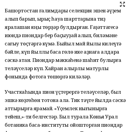
Башҡортостан ғалимдары селекция эшен әүҙем
алып барып, ҡырыҫ һауа шарттарына тиҙ
яраҡлашҡан яңы төрҙәр булдырған. Ғәҙәттәгесә
июндә пиондар бер баҫыуҙай ҡалҡып, биләмәне
сағыу төҫтәргә күмә. Быйыл май йылы килеүгә
бәйле, күп йыллыҡ баҡса гөлө ике аҙнаға алдараҡ
сәскә атҡан. Пиондар мәккәһенә шаһит булырға
теләүселәр күп. Хайран ҡалырлыҡ матурлыҡ
фонында фотоға төшөргә киләләр.
Участкаһында пион үҫтерергә теләүселәр, был
эшкә көҙгөһөн тотона ала. Тик тәүге йылда сәскә
аттырырға ярамай. «Үҫемлек нығынырға
тейеш,»-ти белгестәр. Был турала Көньяҡ Урал
ботаника баҡса-институты ойошторған пиондар