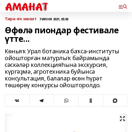
Тирә-яҡ мөхит
7 ИЮНЯ 2021, 05:03
Өфөлә пиондар фестивале
үтте...
Көньяҡ Урал ботаника баҡса-институты
ойошторған матурлыҡ байрамында
сәскәләр коллекцияһына экскурсия,
күргәҙмә, агротехника буйынса
консультация, балалар өсөн һүрәт
төшөрөү конкурсы ойошторолдо.