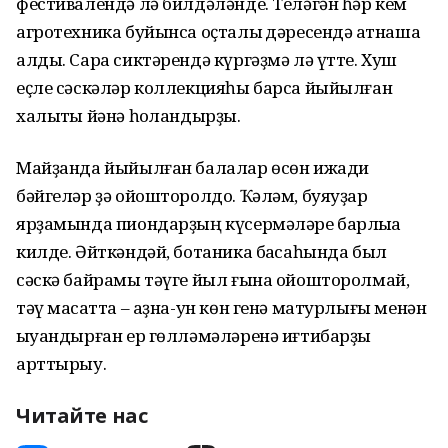
фестивалендә лә билдәләнде. Теләгән һәр кем
агротехника буйынса оҫталыҡ дәресендә ҡатнаша
алды. Сара сиктәрендә күргәҙмә лә үтте. Хуш
еҫле сәскәләр коллекцияһы барса йыйылған
халыҡты йәнә һоҡландырҙы.
Майҙанда йыйылған балалар өсөн ижади
бәйгеләр ҙә ойошторолдо. Ҡәләм, буяуҙар
ярҙамында пиондарҙың күсермәләре барлыҡҡа
килде. Әйткәндәй, ботаника баҡсаһында был
сәскә байрамы тәүге йыл ғына ойошторолмай,
тәү маҡсатта – аҙна-ун көн генә матурлығы менән
ҡыуандырған ер гөлләмәләренә иғтибарҙы
арттырыу.
Читайте нас