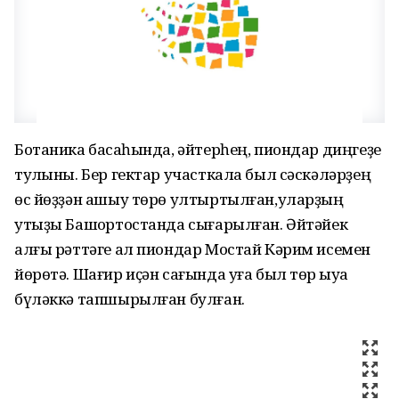
Ботаника баҡсаһында, әйтерһең, пиондар диңгеҙе
тулҡыны. Бер гектар участкала был сәскәләрҙең
өс йөҙҙән ашыу төрө ултыртылған,уларҙың
утыҙы Башҡортостанда сығарылған. Әйтәйек
алғы рәттәге ал пиондар Мостай Кәрим исемен
йөрөтә. Шағир иҫән сағында уға был төр ҡыуаҡ
бүләккә тапшырылған булған.