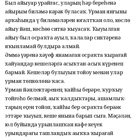
Был айыуҙар ҙурайғас, уларҙың һәр береһенә
айырым биләмә кәрәк буласаҡ. Урман янғыны
арҡаһында үҙ биләмәләрен юғалтҡан оло, көслө
айыу йәш, көсһөҙҙө ситкә ҡыуасаҡ. Ҡыуылған
айыу был осраҡта ауыл, ҡалалар сиктәренә
яҡынламай булдыра алмай.
Әммә үҙҙәренә хәүеф янамаған осраҡта ҡырағай
хайуандар кешеләргә асыҡтан-асыҡ күренеп
бармай. Кешеләр булыуын тойоу менән улар
урман төпкөлөнә ҡаса.
Урман йәнлектәренең ҡайһы берҙәре, ҡурҡыу
тойғоһо белмәй, аҙыҡ ҡалдыҡтары, ашамлыҡ­
тарҙың еҫен тойоп, ҡайһы бер осраҡта берәҙәк
эттәрҙе ҡыуып, кеше янына барып сыға. Мәҫәлән,
юл буйында урынлашҡан кафе кеүек
урындарҙағы ташландыҡ аҙыҡҡа ҡырағай