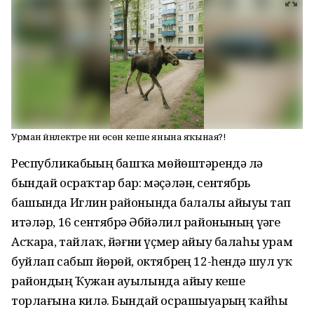
Урман йәнлектәре ни өсөн кеше янына яҡыная?!
Республикабыҙҙың башҡа мөйөштәрендә лә
бындай осраҡтар бар: мәҫәлән, сентябрь
башында Иглин районында балалы айыуҙы тап
итәләр, 16 сентябрҙә Әбйәлил районының үҙәге
Асҡарҙа, тайлаҡ, йәғни үҫмер айыу балаһы урам
буйлап сабып йөрөй, октябрҙең 12-һендә шул уҡ
райондың Ҡужан ауылында айыу кеше
торлағына килә. Бындай осрашыуҙарҙың ҡайһы