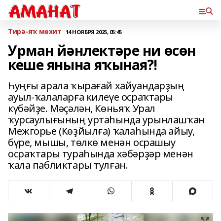
Тирә-яҡ мөхит
14 НОЯБРЯ 2025, 05:45
Урман йәнлектәре ни өсөн
кеше янына яҡыная?!
Һуңғы арала ҡырағай хайуандарҙың
ауыл-­ҡалаларға килеүе осраҡтары
күбәйҙе. Мәҫәлән, Көньяҡ Урал
ҡурсаулығының уртаһында урынлашҡан
Межгорье (Көҙйылға) ҡалаһында айыу,
бүре, мышы, төлкө менән осрашыу
осраҡтары тураһында хәбәрҙәр менән
ҡала пабликтары тулған.