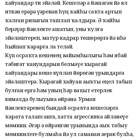
хайуандар тиҙ эйәләй. Кешеләр ҙә йәшәгән йә ял
иткән ерҙәрҙә үҙҙәренән һуң ҡайһы саҡта артып
ҡалған ризығын ташлап ҡалдыра. Ә ҡайһы
берәүҙәр йәнлекте ашатып, уны ҡулға
эйәләштереп, матур кадрҙар төшөрөргә йә иһә
һыйпап ҡарарға ла теләй.
Күп осраҡта кешенең вайымһыҙлығы һәм ябай
тәбиғәт ҡанундарын белмәүе ҡырағай
хайуандарҙы кеше күпләп йөрөгән урындарға
эйә­ләштерә. Ҡырағай хайуан аҙыҡты еңел табып
булған ергә һәм уның һәр ваҡыт етерлек
кимәлдә булыуына өйрәнә. Урман
йәнлектәренең бындай осраҡта кешеләргә
ҡарата талапсанға, хатта агрессивҡа әйләнеүе
мөмкин. Әгәр ҙә өйрәнгән урынында аҙыҡ табыу
мөмкинлеге булмаһа йә ул саманан әҙерәк булһа,