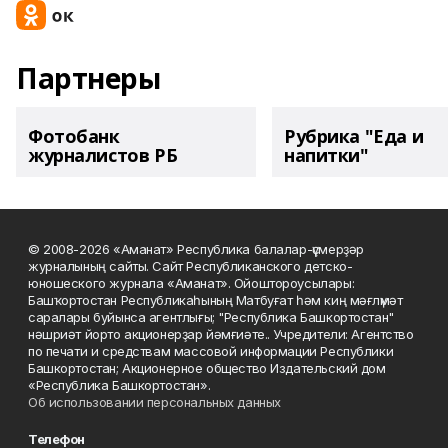
Партнеры
Фотобанк
Рубрика "Еда и
журналистов РБ
напитки"
© 2008-2026 «Аманат» Республика балалар-үҫмерҙәр
журналының сайты. Сайт Республиканского детско-
юношеского журнала «Аманат». Ойоштороусылары:
Башҡортостан Республикаһының Матбуғат һәм киң мәғлүмәт
саралары буйынса агентлығы; "Республика Башкортостан"
нәшриәт йорто акционерҙар йәмғиәте.. Учредители: Агентство
по печати и средствам массовой информации Республики
Башкортостан; Акционерное общество Издательский дом
«Республика Башкортостан».
Об использовании персональных данных
Телефон