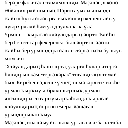
берҙәре фажиғәле тамамланды. Мәҫәлән, яҙ көнө
Әбйәлил районының Шәрип ауылы янында
ҡайын һуты йыйырға сыҡҡан ир кешене айыу
ауыр яралай һәм ул дауаханала үлә.
Урман — ҡырағай хайуандарҙың йорто. Ҡайһы
бер белгестәр фекеренсә, был йортта, йәғни
ҡайһы бер урмандарҙа йәнлектәргә тығыҙ бул­ыуы
мөмкин.
"Хайуандарҙың һаны арта, уларға һунар итергә,
һандарын кәметергә кәрәк" тигәнде аңлатмай
был. Киреһенсә, кеше үҙенең эшмәкәрлеге: сикһеҙ
урман ҡырҡыуы, браконьерлыҡ, урман
янғындары сығарыуы арҡаһында ҡырағай
хайуандарҙың йортон емерә, йәшәгән
урындарынан ҡыуа.
Мәҫәлән, инә айыу йылына уртаса ике бала таба.