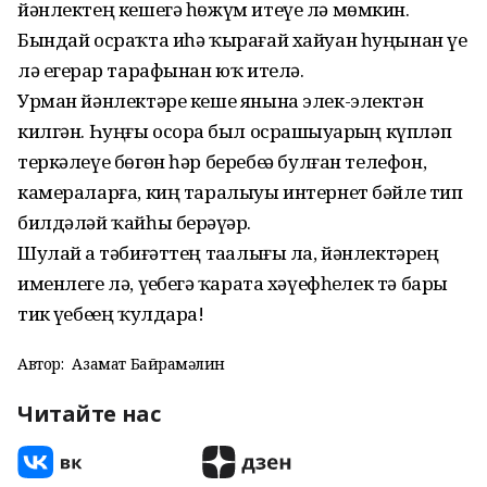
йәнлектең кешегә һөжүм итеүе лә мөмкин.
Бындай осраҡта иһә ҡырағай хайуан һуңынан үҙе
лә егерҙар тарафынан юҡ ителә.
Урман йәнлектәре кеше янына элек-электән
килгән. Һуңғы осорҙа был осрашыуҙарҙың күп­ләп
теркәлеүе бөгөн һәр беребеҙҙә булған телефон,
камераларға, киң таралыуы интернет бәйле тип
билдәләй ҡайһы берәүҙәр.
Шулай ҙа тәбиғәттең таҙалығы ла, йәнлектәрҙең
именлеге лә, үҙебеҙгә ҡарата хәүефһеҙлек тә бары
тик үҙебеҙҙең ҡулдарҙа!
Автор:
Азамат Байрамғәлин
Читайте нас