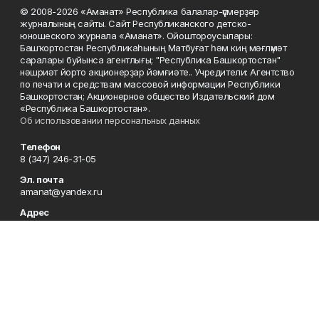
© 2008-2026 «Аманат» Республика балалар-үҫмерҙәр
журналының сайты. Сайт Республиканского детско-
юношеского журнала «Аманат». Ойоштороусылары:
Башҡортостан Республикаһының Матбуғат һәм киң мәғлүмәт
саралары буйынса агентлығы; "Республика Башкортостан"
нәшриәт йорто акционерҙар йәмғиәте.. Учредители: Агентство
по печати и средствам массовой информации Республики
Башкортостан; Акционерное общество Издательский дом
«Республика Башкортостан».
Об использовании персональных данных
Телефон
8 (347) 246-31-05
Эл. почта
amanat@yandex.ru
Адрес
450079, Республика Башкортостан, г. Уфа, ул. 50-летия
Октября, 13, 7 этаж
Редакция
8 (347) 246-31-05
Приемная
8 (347) 246-31-05