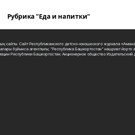
Рубрика "Еда и напитки"
ың сайты. Сайт Республиканского детско-юношеского журнала «Аман
алары буйынса агентлығы; "Республика Башкортостан" нәшриәт йорто а
мации Республики Башкортостан; Акционерное общество Издательский