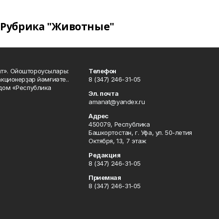
Рубрика "Животные"
ат». Ойоштороусылары:
Телефон
кционерҙар йәмғиәте..
8 (347) 246-31-05
 дом «Республика
Эл. почта
amanat@yandex.ru
Адрес
450079, Республика
Башкортостан, г. Уфа, ул. 50-летия
Октября, 13, 7 этаж
Редакция
8 (347) 246-31-05
Приемная
8 (347) 246-31-05