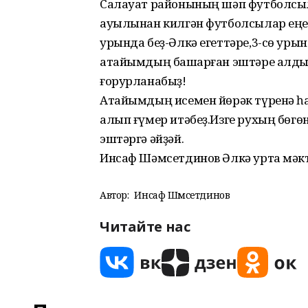
Салауат районының шәп футболсыла
ауылынан килгән футболсылар еңеп
урында беҙ-Әлкә егеттәре,3-сө ур
атайымдың башҡарған эштәре алдын
ғорурланабыҙ!
Атайымдың исемен йөрәк түренә һа
алып ғүмер итәбеҙ.Изге рухың бөгөн
эштәргә әйҙәй.
Инсаф Шәмсетдинов Әлкә урта мәкт
Автор:
Инсаф Шәмсетдинов
Читайте нас