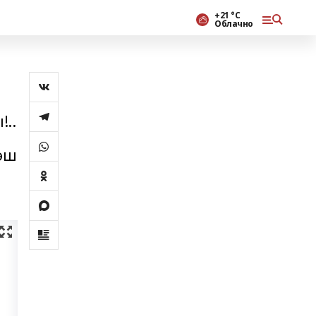
+21 °С
Облачно
!..
йәш