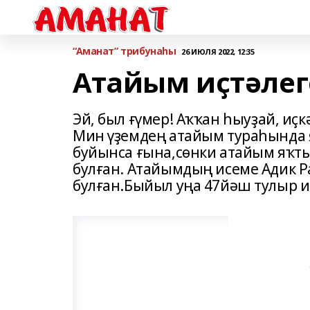
“Аманат” трибунаһы
26 ИЮЛЯ 2022, 12:35
Атайым иҫтәлег
Эй, был ғүмер! Аҡҡан һыуҙай, иҫк
Мин үҙемдең атайым тураһында 
буйынса ғына,сөнки атайым яҡт
булған. Атайымдың исеме Адик Р
булған.Быйыл уңа 47йәш тулыр и