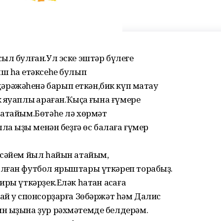
ыл булған.Ул эске эштәр бүлеге
ш һаҡ етәксеһе булып
әжәһенә барып еткән,бик күп маҡтау
яуаплы ҡараған.Ҡыҫҡа ғына ғүмере
 атайым.Бөтәһе лә хөрмәт
ла ҡыҙы менән беҙгә өс балаға ғүмер
әсәйем йыл һайын атайым,
лған футбол ярыштары үткәреп торабыҙ.
ры үткәрҙек.Еләк һатҡан аҡсаға
й уҡ спонсорҙарға Зөбәржәт һәм Далис
 ҡыҙына ҙур рәхмәтемде белдерәм.