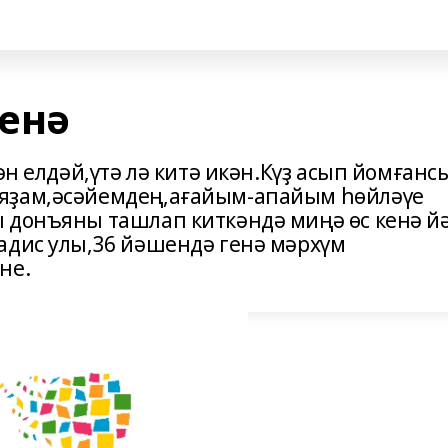
енә
ән елдәй,үтә лә китә икән.Күҙ асып йомғансы
яҙам,әсәйемдең,ағайым-апайым һөйләүе
ы донъяны ташлап киткәндә миңә өс кенә 
адис улы,36 йәшендә генә мәрхүм
не.