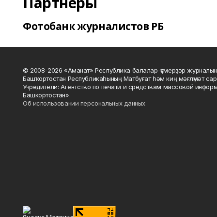
Партнеры
Фотобанк журналистов РБ
© 2008-2026 «Аманат» Республика балалар-үҫмерҙәр журналын
Башҡортостан Республикаһының Матбуғат һәм киң мәғлүмәт сар
Учредители: Агентство по печати и средствам массовой инфор
Башкортостан».
Об использовании персональных данных