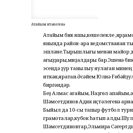
Атайым иҫтәлегенә
Атайым бик яҡшы,кешелекле ,ярҙамс
янында район-ара ведомстванан ты
эшләне.Тырышлығы менән майор дәр
ҡағыҙҙары,миҙалдары бар.Эшенә бик 
эсендә ҙур танылыу яулаған минең
иткән,яратҡан.Әсәйем Юлиә Ғөбәйҙул
биргәндәр.
Беҙ Алмас ағайым, Наҙгөл апайым,
Шәмсетдинов Адик иҫтәлегенә арна
Быйыл да 10-сы тапҡыр футбол турни
грамоталар,кубок һатып алдыҡ.Шула
Шәмсетдиновтар,Эльмира Сәғертдин