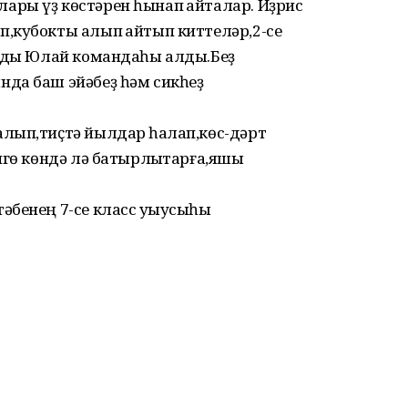
ры үҙ көстәрен һынап ҡайталар. Иҙрис
,кубокты алып ҡайтып киттеләр,2-се
ынды Юлай командаһы алды.Беҙ
да баш эйәбеҙ һәм сикһеҙ
лып,тиҫтә йылдар һаҡлап,көс-дәрт
гө көндә лә батырлыҡтарға,яҡшы
әбенең 7-се класс уҡыусыһы