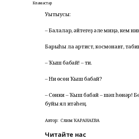
Көләмәстәр
Уҡытыусы:
– Балалар, әйтегеҙ әле миңә, кем н
Барыһы ла артист, космонавт, табип
– Ҡыш бабай! – ти.
– Ни өсөн Ҡыш бабай?
– Сөнки – Ҡыш бабай – шәп һөнәр! Б
буйы ял итәһең.
Автор:
Сәлимә ҠАРАНАЕВА
Читайте нас