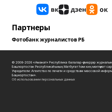
Партнеры
Фотобанк журналистов РБ
© 2008-2026 «Аманат» Республика балалар-үҫмерҙәр журналын
Башҡортостан Республикаһының Матбуғат һәм киң мәғлүмәт сар
Учредители: Агентство по печати и средствам массовой инфор
Башкортостан».
Об использовании персональных данных