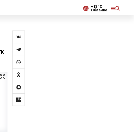
+18 °С
Облачно
ыҡ