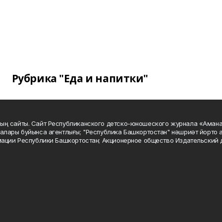
Рубрика "Еда и напитки"
ың сайты. Сайт Республиканского детско-юношеского журнала «Аман
алары буйынса агентлығы; "Республика Башкортостан" нәшриәт йорто а
мации Республики Башкортостан; Акционерное общество Издательский