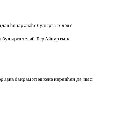
индәй һөнәр эйәһе булырға теләй?
 булырға теләй. Бер Айнур ғына:
ер аҙна байрам итеп кенә йөрөйһөң дә, йыл