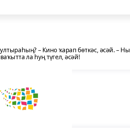
ултыраһың? – Кино ҡарап бөткәс, әсәй. – Н
ваҡытта ла һуң түгел, әсәй!