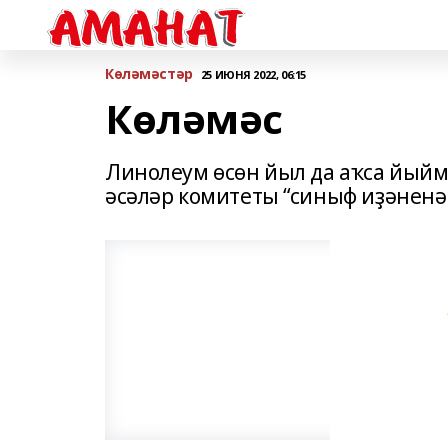
Көләмәстәр
25 ИЮНЯ 2022, 06:15
Көләмәс
Линолеум өсөн йыл да аҡса йыйма
әсәләр комитеты “синыф иҙәненә 