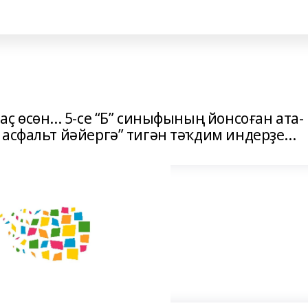
ҫ өсөн... 5-се “Б” синыфының йонсоған ата-
асфальт йәйергә” тигән тәҡдим индерҙе...