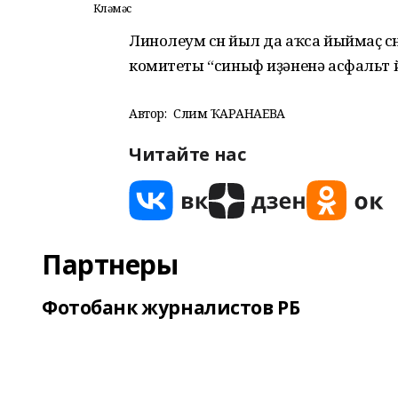
Көләмәс
Линолеум өсөн йыл да аҡса йыймаҫ өс
комитеты “синыф иҙәненә асфальт й
Автор:
Сәлимә ҠАРАНАЕВА
Читайте нас
Партнеры
Фотобанк журналистов РБ