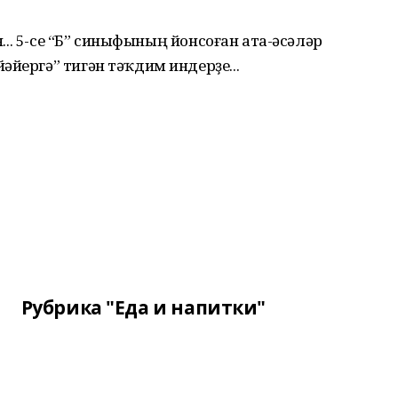
өн... 5-се “Б” синыфының йонсоған ата-әсәләр
әйергә” тигән тәҡдим индерҙе...
Рубрика "Еда и напитки"