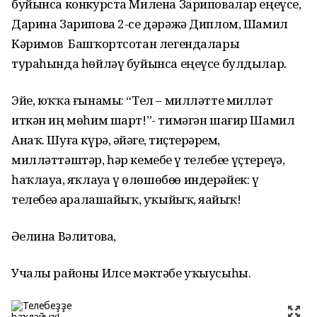
буйынса конкурста Милена Зариповалар еңеүсе,
Дарина Зарипова 2-се дәрәжә Диплом, Шамил
Кәримов Башҡортсотан легендалары
тураһында һөйләү буйынса еңеүсе булдылар.
Эйе, юҡҡа ғынамы: “Тел – милләтте милләт
иткән иң мөһим шарт!”- тимәгән шағир Шамил
Анаҡ. Шуға күрә, әйҙәгеҙ, тиҫтерҙәрем,
милләттәштәр, һәр кемебеҙ үҙ телебеҙҙе үҫтереүҙә,
һаҡлауҙа, яҡлауҙа үҙ өлөшөбөҙҙө индерәйек: үҙ
телебеҙҙә аралашайыҡ, уҡыйыҡ, яҙайыҡ!
Әҙелина Вәлитова,
Учалы районы Илсе мәктәбе уҡыусыһы.