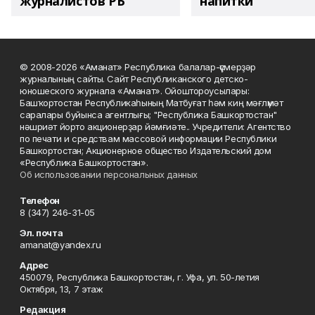
журналистов РБ
напитки"
© 2008-2026 «Аманат» Республика балалар-үҫмерҙәр
журналының сайты. Сайт Республиканского детско-
юношеского журнала «Аманат». Ойоштороусылары:
Башҡортостан Республикаһының Матбуғат һәм киң мәғлүмәт
саралары буйынса агентлығы; "Республика Башкортостан"
нәшриәт йорто акционерҙар йәмғиәте.. Учредители: Агентство
по печати и средствам массовой информации Республики
Башкортостан; Акционерное общество Издательский дом
«Республика Башкортостан».
Об использовании персональных данных
Телефон
8 (347) 246-31-05
Эл. почта
amanat@yandex.ru
Адрес
450079, Республика Башкортостан, г. Уфа, ул. 50-летия
Октября, 13, 7 этаж
Редакция