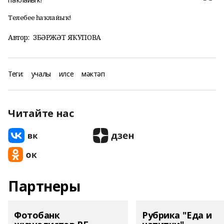
Телебеҙҙе һаҡлайыҡ!
Автор:
ЗӨБӘРЖӘТ ЯҠУПОВА
Теги:
учалы
илсе
мәктәп
Читайте нас
Партнеры
Фотобанк
Рубрика "Еда и