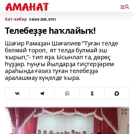
Хат-хәбәр
5 МАЯ 2025, 07:51
Телебеҙҙе һаҡлайыҡ!
Шағир Рамаҙан Шәғәлиев “Туған телде
белмәй тороп, ят телдә булмай эш
ҡырып,”- тип яҙа. Ысынлап та, дөрөҫ
һүҙҙәр. Һуңғы йылдарҙа тиҫтерҙәрем
араһында ғәзиз туған телебеҙҙә
аралашмау күңелде ҡыра.