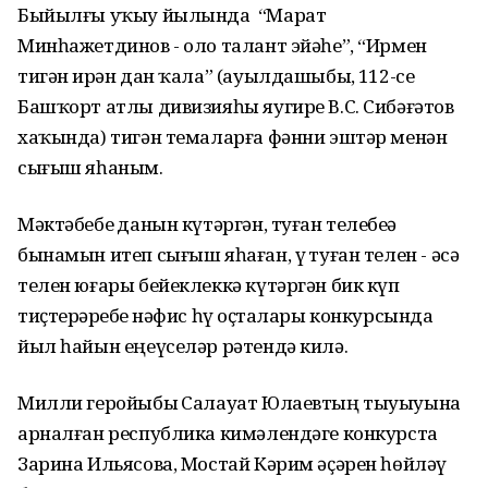
Быйылғы уҡыу йылында “Марат
Минһажетдинов - оло талант эйәһе”, “Ирмен
тигән ирҙән дан ҡала” (ауылдашыбыҙ, 112-се
Башҡорт атлы дивизияһы яугире В.С. Сибәғәтов
хаҡында) тигән темаларға фәнни эштәр менән
сығыш яһаным.
Мәктәбебеҙ данын күтәргән, туған телебеҙҙә
бынамын итеп сығыш яһаған, үҙ туған телен - әсә
телен юғары бейеклеккә күтәргән бик күп
тиҫтерҙәребеҙ нәфис һүҙ оҫталары конкурсында
йыл һайын еңеүселәр рәтендә килә.
Милли геройыбыҙ Салауат Юлаевтың тыуыуына
арналған республика кимәлендәге конкурста
Зарина Ильясова, Мостай Кәрим әҫәрен һөйләү