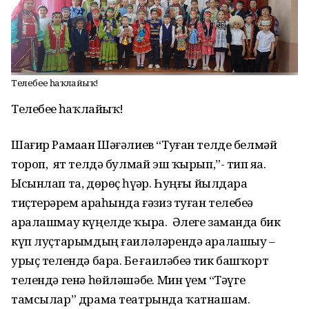
Телебеҙҙе һаҡлайыҡ!
Телебеҙҙе һаҡлайыҡ!
Шағир Рамаҙан Шәғәлиев “Туған телде белмәй
тороп, ят телдә булмай эш ҡырып,”- тип яҙа.
Ысынлап та, дөрөҫ һүҙҙәр. Һуңғы йылдарҙа
тиҫтерҙәрем араһында ғәзиз туған телебеҙҙә
аралашмау күңелде ҡыра. Әлеге заманда бик
күп луҫтарымдың ғаиләләрендә аралашыу –
урыҫ телендә бара. Беҙ ғаиләбеҙҙә тик башҡорт
телендә генә һөйләшәбеҙ. Мин үҙем “Тәүге
тамсылар” драма театрында ҡатнашам.