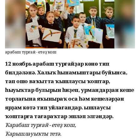
Ҡарабаш турғай - етеҙ ҡош
12 ноябрь Ҡарабаш турғайҙар көнө тип
билдәләнә. Халыҡ һынамыштары буйынса,
тап ошо ваҡытта ҡышлаусы ҡоштар,
һыуыҡтар булырын һиҙеп, урмандарҙан кеше
торлағына яҡыныраҡ оса һәм кешеләрҙән
ярҙам көтә тип уйлағандар. Ҡышлаусы
ҡоштарға тағараҡтар эшләп элгәндәр.
Ҡарабаш турғай - етеҙ ҡош,
Ҡарышлауыҡты тетә.