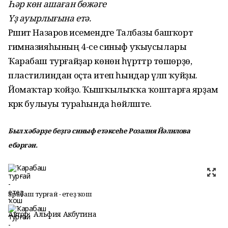
Һәр көн ашаған бөжәге
Үҙ ауырлығына етә.
Рәшит Назаров исемендәге Талбазы башҡорт
гимназияһының 4-се синыф уҡыусылары
Ҡарабаш турғайҙар көнөнә һүрәттәр төшөрҙө,
пластилиндан оҫта итеп һындар әүәләп ҡуйҙы.
Йомаҡтар ҡойҙо. Ҡышҡылыҡҡа ҡоштарға ярҙам
кәрәк булыуы тураһында һөйләште.
Был хәбәрҙе беҙгә синыф етәксеһе Розалия Йәлилова
ебәргән.
Ҡарабаш турғай - етеҙ ҡош
Автор:
Альфия Акбутина