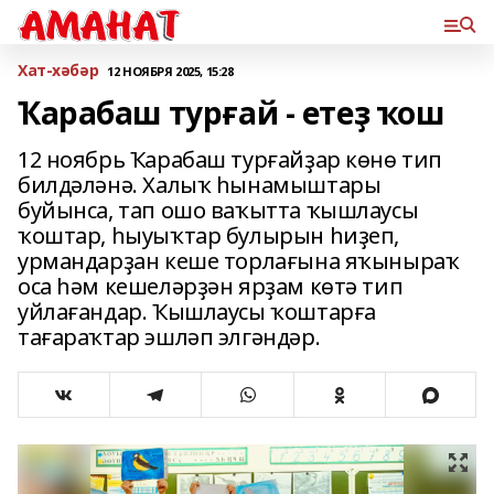
Хат-хәбәр
12 НОЯБРЯ 2025, 15:28
Ҡарабаш турғай - етеҙ ҡош
12 ноябрь Ҡарабаш турғайҙар көнө тип
билдәләнә. Халыҡ һынамыштары
буйынса, тап ошо ваҡытта ҡышлаусы
ҡоштар, һыуыҡтар булырын һиҙеп,
урмандарҙан кеше торлағына яҡыныраҡ
оса һәм кешеләрҙән ярҙам көтә тип
уйлағандар. Ҡышлаусы ҡоштарға
тағараҡтар эшләп элгәндәр.