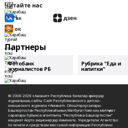
Читайте нас
Партнеры
Фотобанк
Рубрика "Еда и
журналистов РБ
напитки"
© 2008-2026 «Аманат» Республика балалар-үҫмерҙәр
журналының сайты. Сайт Республиканского детско-
юношеского журнала «Аманат». Ойоштороусылары:
Башҡортостан Республикаһының Матбуғат һәм киң мәғлүмәт
саралары буйынса агентлығы; "Республика Башкортостан"
нәшриәт йорто акционерҙар йәмғиәте.. Учредители: Агентство
по печати и средствам массовой информации Республики