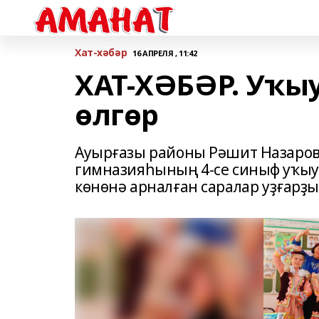
Хат-хәбәр
16 АПРЕЛЯ , 11:42
ХАТ-ХӘБӘР. Уҡы
өлгөр
Ауырғазы районы Рәшит Назаров
гимназияһының 4-се синыф уҡыу
көнөнә арналған саралар уҙғарҙы