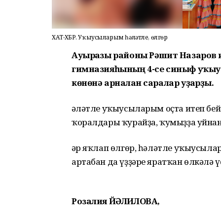
ХАТ-ХӘБӘР. Уҡыусыларым һәләтле, өлгөр
Ауырғазы районы Рәшит Назаров
гимназияһының 4-се синыф уҡыус
көнөнә арналған саралар уҙғарҙы.
Һәләтле уҡыусыларым оҫта итеп бей
ҡоралдары ҡурайҙа, ҡумыҙҙа уйнан
Һәр яҡлап өлгөр, һәләтле уҡыусыл
артабан да үҙҙәре яратҡан өлкәлә ү
Розалия ЙӘЛИЛОВА,