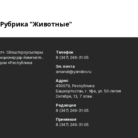
Рубрика "Животные"
ат». Ойоштороусылары:
Телефон
кционерҙар йәмғиәте..
8 (347) 246-31-05
 дом «Республика
Эл. почта
amanat@yandex.ru
Адрес
450079, Республика
Башкортостан, г. Уфа, ул. 50-летия
Октября, 13, 7 этаж
Редакция
8 (347) 246-31-05
Приемная
8 (347) 246-31-05