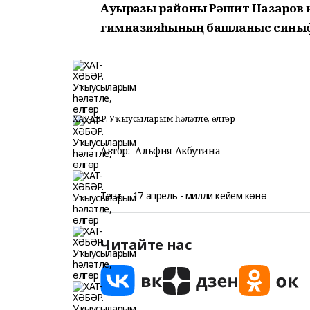
Ауырғазы районы Рәшит Назаров
гимназияһының башланғыс сины
ХАТ-ХӘБӘР. Уҡыусыларым һәләтле, өлгөр
Автор:
Альфия Акбутина
Теги:
17 апрель - милли кейем көнө
Читайте нас