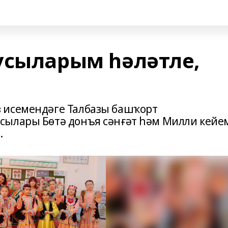
усыларым һәләтле,
 исемендәге Талбазы башҡорт
сылары Бөтә донъя сәнғәт һәм Милли кейе
.