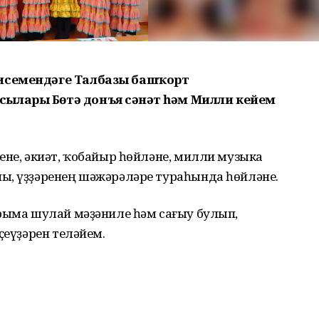
 исемендәге Талбазы башҡорт
ылары Бөтә донъя сәнғәт һәм Милли кейем
ене, әкиәт, ҡобайыр һөйләне, милли музыка
ы, үҙҙәренең шәжәрәләре тураһында һөйләне.
арыма шулай мәҙәниле һәм сағыу булып,
ҫеүҙәрен теләйем.