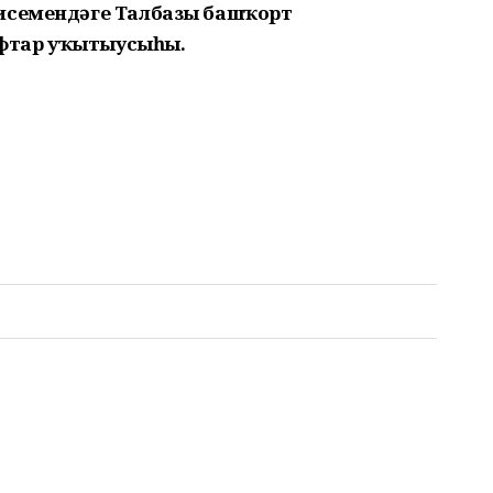
 исемендәге Талбазы башҡорт
фтар уҡытыусыһы.