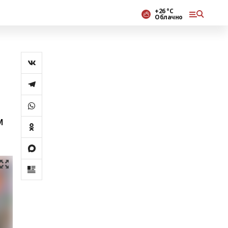
+26 °С
Облачно
м