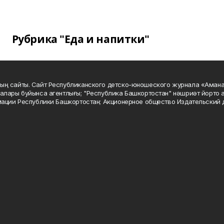
Рубрика "Еда и напитки"
ың сайты. Сайт Республиканского детско-юношеского журнала «Аман
алары буйынса агентлығы; "Республика Башкортостан" нәшриәт йорто а
мации Республики Башкортостан; Акционерное общество Издательский