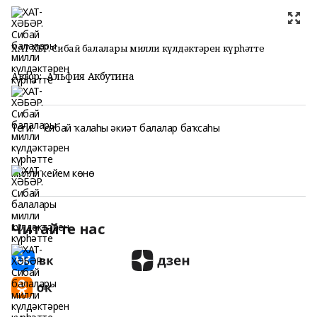
ХАТ-ХӘБӘР. Сибай балалары милли күлдәктәрен күрһәтте
Автор:
Альфия Акбутина
Теги:
сибай ҡалаһы әкиәт балалар баҡсаһы
милли кейем көнө
Читайте нас