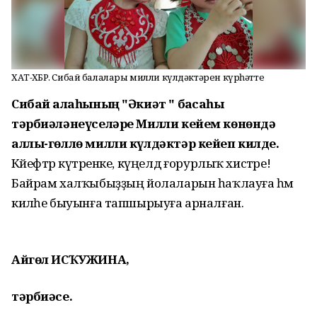
ХАТ-ХӘБӘР. Сибай балалары милли күлдәктәрен күрһәтте
Сибай ҡалаһының "Әкиәт " баҡсаһы
тәрбиәләнеүселәре
Милли кейем көнөн
дә
аллы-гөллө милли күлдәктәр кейеп килде
.
Кәйефтәр күтәренке, күңелдә ғорурлыҡ хистәре!
Байрам халҡыбыҙҙың йолаларын һаҡлауға һәм
киләһе быуынға тапшырыуға арналған.
Айгөл
ИСҠУЖИНА
,
тәрбиәсе.