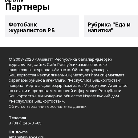
Партнеры
Фотобанк
Рубрика "Еда и
журналистов РБ
напитки"
© 2008-2026 «Аманат» Республика балалар-үҫмерҙәр
журналының сайты. Сайт Республиканского детско-
юношеского журнала «Аманат». Ойоштороусылары:
Башҡортостан Республикаһының Матбуғат һәм киң мәғлүмәт
саралары буйынса агентлығы; "Республика Башкортостан"
нәшриәт йорто акционерҙар йәмғиәте.. Учредители: Агентство
по печати и средствам массовой информации Республики
Башкортостан; Акционерное общество Издательский дом
«Республика Башкортостан».
Об использовании персональных данных
Телефон
8 (347) 246-31-05
Эл. почта
amanat@yandex.ru