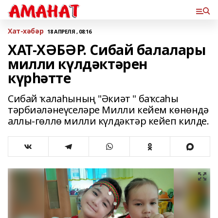
Хат-хәбәр
18 АПРЕЛЯ , 08:16
ХАТ-ХӘБӘР. Сибай балалары
милли күлдәктәрен
күрһәтте
Сибай ҡалаһының "Әкиәт " баҡсаһы
тәрбиәләнеүселәре Милли кейем көнөндә
аллы-гөллө милли күлдәктәр кейеп килде.