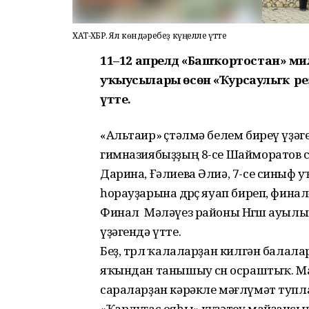
ХАТ-ХӘБӘР. Ял көндәребеҙ күңелле үтте
11
–
12 апрелдә «Башҡортостан» милл
уҡыусылары өсөн «
Ҡурсаулыҡ
ре
үтте.
«Альтаир» өҫтәлмә белем биреү үҙә
гимназиябыҙҙың 8-се Шайморатов 
Дарина, Ғәлиева Әлиә, 7-се синыф 
һорауҙарына дөрөҫ яуап биреп, фи
Финал Мәләүез районы Нөгөш ауыл
үҙәгендә үтте.
Беҙ, төрлө ҡалаларҙан килгән балал
яҡындан танышыу өсөн осраштыҡ. М
сараларҙан кәрәкле мәғлүмәт туп
«Ҡарлуғас ояһы» күҙәтеү майҙансы