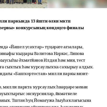
и паркында 13 йәштән өлкән мәктәп
зерв
ы
» конкурсының көндөҙгө финалы
гендә «Йәшел усаҡтар» түңәрәге ағзалары,
синыфы ҡыҙҙары Вәлитова Нәркәс, Липова
уҡыусыһы Әхмәтйәнов Илдан һәм мин, тест
налға сыҡтыҡ һәм ҡурсаулыҡҡа саҡырыу алдыҡ.
ындағы «Башҡортостан» милли паркы визит-
ар, милли паркта ҡурсаулыҡ һөнәрҙәре менән
ауыҡтырғыс экскурсиялар, йөкмәткеле
ланыҡ. Төштән һуң Йомағужа һыуһаҡлағысына
ғына экскурсия ойошторолдо. Һоҡланғыс