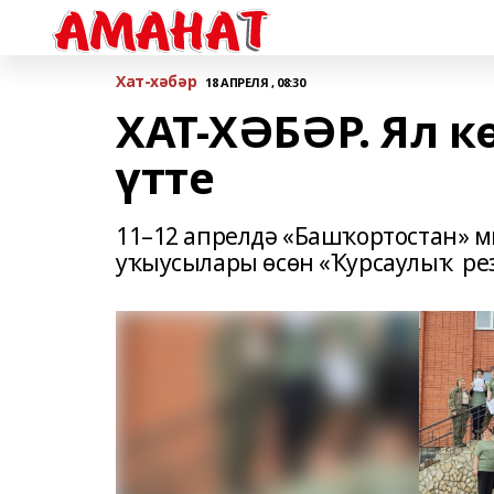
Хат-хәбәр
18 АПРЕЛЯ , 08:30
ХАТ-ХӘБӘР. Ял к
үтте
11–12 апрелдә «Башҡортостан» м
уҡыусылары өсөн «Ҡурсаулыҡ рез