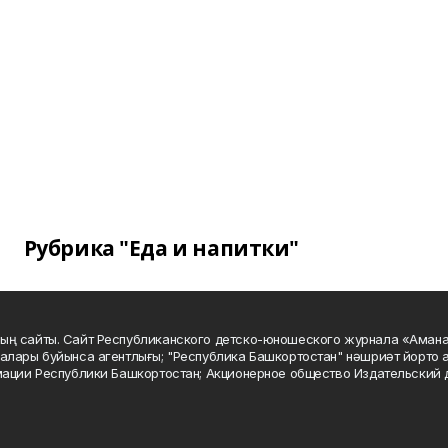
Рубрика "Еда и напитки"
ың сайты. Сайт Республиканского детско-юношеского журнала «Аман
алары буйынса агентлығы; "Республика Башкортостан" нәшриәт йорто а
мации Республики Башкортостан; Акционерное общество Издательский