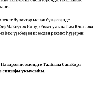
әре...
әлекле бүләктәр менән бүләкләнде.
беҙ Мәҡсүтов Илнур Ризат улына һәм Юнысова
ҙ һәм үҙебеҙҙең исемдән рәхмәт һүҙҙәрен
 Назаров исемендәге
Талбазы башҡорт
в синыфы
уҡыусыһы.