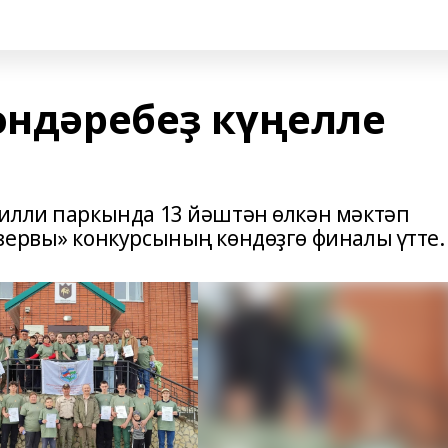
өндәребеҙ күңелле
илли паркында 13 йәштән өлкән мәктәп
ервы» конкурсының көндөҙгө финалы үтте.