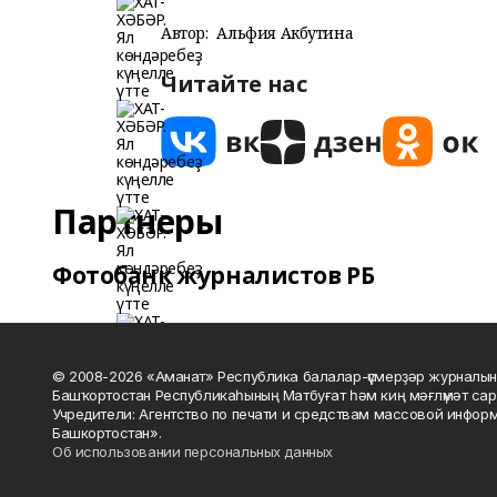
Автор:
Альфия Акбутина
Читайте нас
Партнеры
Фотобанк журналистов РБ
© 2008-2026 «Аманат» Республика балалар-үҫмерҙәр журналын
Башҡортостан Республикаһының Матбуғат һәм киң мәғлүмәт сар
Учредители: Агентство по печати и средствам массовой инфор
Башкортостан».
Об использовании персональных данных