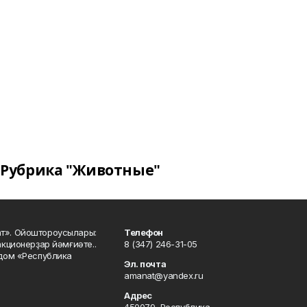
Рубрика "Животные"
ат». Ойоштороусылары:
Телефон
кционерҙар йәмғиәте..
8 (347) 246-31-05
 дом «Республика
Эл. почта
amanat@yandex.ru
Адрес