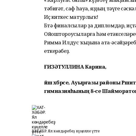
тәбиғәт, саф һауа, яҙҙың тәүге сәскәл
Иҫ киткес матурлыҡ!
Бөтә финалсылар ҙа дипломдар, иҫт
Ойоштороусыларға һәм етәкселәре
Римма Илдус ҡыҙына ата-әсәйҙәребе
еткерәбеҙ.
ҒИЗӘТУЛЛИНА Карина,
й
әш хәбәрсе,
Ауырғазы районы
Рәшит
гимназияһының 8-се
Ш
айморато
ХАТ-ХӘБӘР. Ял көндәребеҙ күңелле үтте