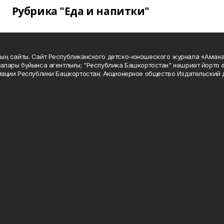
Рубрика "Еда и напитки"
ың сайты. Сайт Республиканского детско-юношеского журнала «Аман
алары буйынса агентлығы; "Республика Башкортостан" нәшриәт йорто а
мации Республики Башкортостан; Акционерное общество Издательский