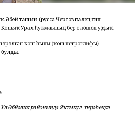
ҡ. Әбей ташын (русса Чертов палец тип
, Көньяҡ Урал һуҡмағының бер өлөшөн уҙҙыҡ.
шөрөлгән ҡош һыны (ҡош петроглифы)
 булды.
.
. Ул Әбйәлил районында Яҡтыкүл тирәһендә