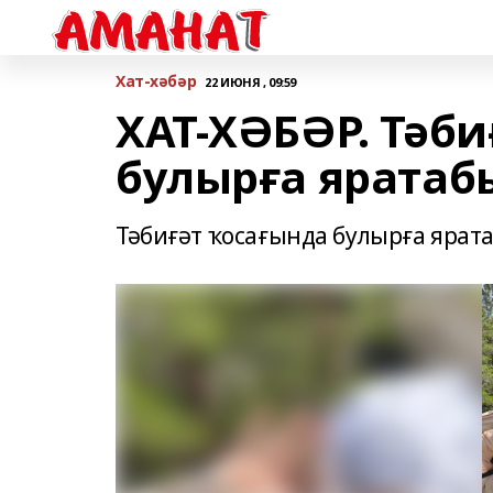
Хат-хәбәр
22 ИЮНЯ , 09:59
ХАТ-ХӘБӘР. Тәби
булырға яратаб
Тәбиғәт ҡосағында булырға ярат