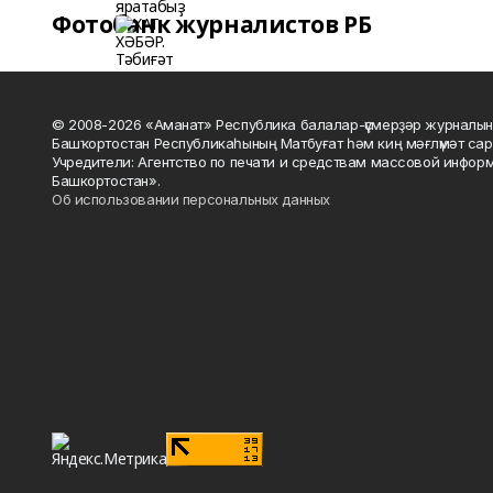
Фотобанк журналистов РБ
© 2008-2026 «Аманат» Республика балалар-үҫмерҙәр журналын
Башҡортостан Республикаһының Матбуғат һәм киң мәғлүмәт сар
Учредители: Агентство по печати и средствам массовой инфор
Башкортостан».
Об использовании персональных данных