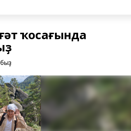
ғәт ҡосағында
ыҙ
абыҙ