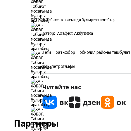
ХАТ-ХӘБӘР. Тәбиғәт ҡосағында булырға яратабыҙ
Автор:
Альфия Акбутина
Теги:
хат-хәбәр
әбйәлил районы ташбулат 
ҡош петроглифы
Читайте нас
Партнеры