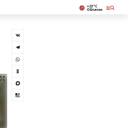
+23 °С
Облачно