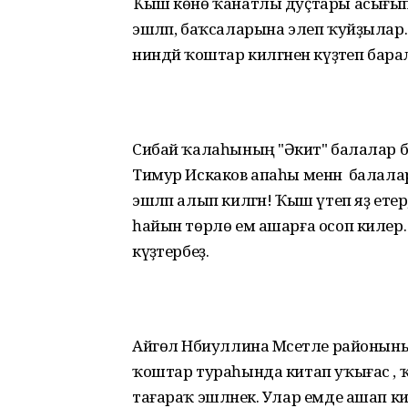
Ҡыш көнө ҡанатлы дуҫтары асығып 
эшләп, баҡсаларына элеп ҡуйҙылар.
ниндәй ҡоштар килгәнен күҙәтеп бара
Сибай ҡалаһының "Әкиәт" балалар б
Тимур Искаков апаһы менән балала
эшләп алып килгән! Ҡыш үтеп яҙ ете
һайын төрлө ем ашарға осоп килер. 
күҙәтербеҙ.
Айгөл Нәбиуллина Мәсетле районын
ҡоштар тураһында китап уҡығас ,
тағараҡ эшләнек. Улар емде ашап кинә