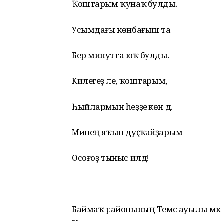
Ҡоштарым ҡунаҡ булды.
Усымдағы көнбағыш та
Бер минутта юҡ булды.
Килегеҙ әле, ҡоштарым,
Һыйлармын һеҙҙе көн дә.
Минең яҡын дуҫҡайҙарым
Осоғоҙ тыныс илдә!
Баймаҡ районының Темәс ауылы мәктә