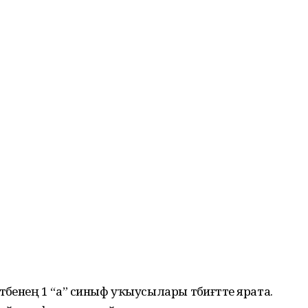
бенең 1 “а” синыф уҡыусылары тәбиғәтте ярата.