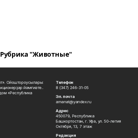
Рубрика "Животные"
ат». Ойоштороусылары:
Телефон
кционерҙар йәмғиәте..
8 (347) 246-31-05
 дом «Республика
Эл. почта
amanat@yandex.ru
Адрес
450079, Республика
Башкортостан, г. Уфа, ул. 50-летия
Октября, 13, 7 этаж
Редакция