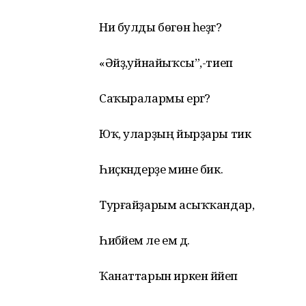
Ни булды бөгөн һеҙгә?
«Әйҙә,уйнайыҡсы”,-тиеп
Саҡыралармы ергә?
Юҡ, уларҙың йырҙары тик
Һиҫкәндерҙе мине бик.
Турғайҙарым асыҡҡандар,
Һибәйем әле ем дә.
Ҡанаттарын иркен йәйеп