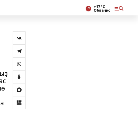
+17 °С
Облачно
быҙ
ас
лө
на