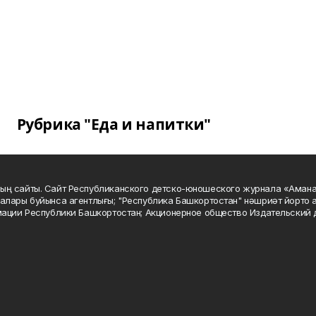
Рубрика "Еда и напитки"
ың сайты. Сайт Республиканского детско-юношеского журнала «Аман
алары буйынса агентлығы; "Республика Башкортостан" нәшриәт йорто а
мации Республики Башкортостан; Акционерное общество Издательский