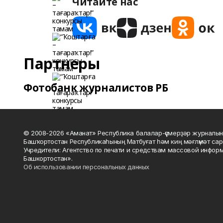
Читайте нас
Партнеры
Фотобанк журналистов РБ
© 2008-2026 «Аманат» Республика балалар-үҫмерҙәр журналын
Башҡортостан Республикаһының Матбуғат һәм киң мәғлүмәт сар
Учредители: Агентство по печати и средствам массовой инфор
Башкортостан».
Об использовании персональных данных