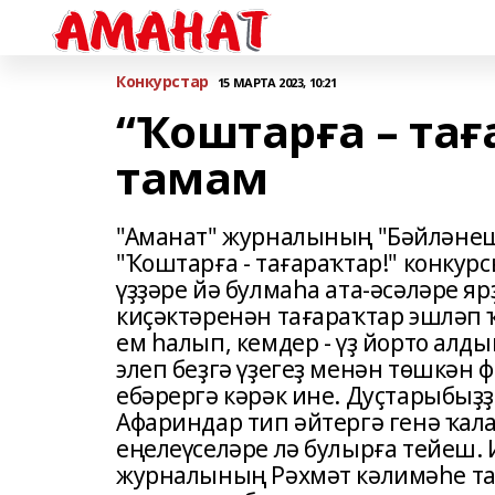
Конкурстар
15 МАРТА 2023, 10:21
“Ҡоштарға – тағ
тамам
"Аманат" журналының "Бәйләнеш
"Ҡоштарға - тағараҡтар!" конку
үҙҙәре йә булмаһа ата-әсәләре я
киҫәктәренән тағараҡтар эшләп ҡ
ем һалып, кемдер - үҙ йорто алд
элеп беҙгә үҙегеҙ менән төшкән 
ебәрергә кәрәк ине. Дуҫтарыбыҙ
Афариндар тип әйтергә генә ҡала
еңелеүселәре лә булырға тейеш.
журналының Рәхмәт кәлимәһе та