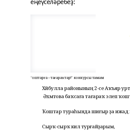
еңеүселәребеҙ:
“Ҡоштарға – тағараҡтар!” конкурсы тамам
Хәйбулла районының 2-се Аҡъяр урт
Әхмәтова баҡсаға тағараҡ элеп ҡо
Ҡоштар тураһында шиғыр ҙа ижад и
Сырҡ-сырҡ килә турғайҙарым,