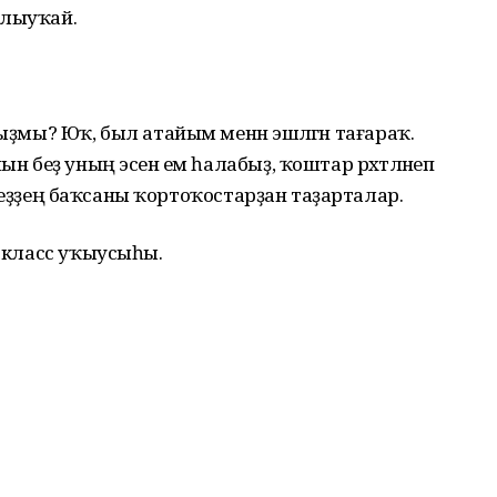
ылыуҡай.
ғыҙмы? Юҡ, был атайым менән эшләгән тағараҡ.
ын беҙ уның эсенә ем һалабыҙ, ҡоштар рәхәтләнеп
п, беҙҙең баҡсаны ҡортоҡостарҙан таҙарталар.
ө класс уҡыусыһы.