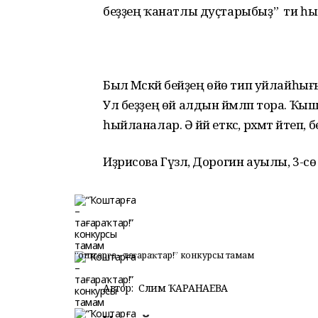
беҙҙең ҡанатлы дуҫтарыбыҙ” ти һ
Был Мәскәй әбейҙең өйө тип уйлайһы
Ул беҙҙең өй алдын йәмләп тора. Ҡыш
һыйланалар. Ә йәй еткәс, рәхмәт әйте
Иҙрисова Гүзәл, Дорогин ауылы, 3-с
“Ҡоштарға – тағараҡтар!” конкурсы тамам
Автор:
Сәлимә ҠАРАНАЕВА