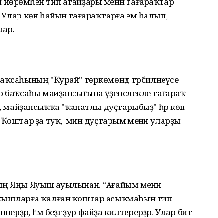
йөрөмәһен тип атайҙары менән тағараҡтар
 Улар көн һайын тағараҡтарға ем һалып,
лар.
аҡсаһының "Ҡурай" төркөмөндә тәрбиәләнеүсе
р баҡсаһы майҙансығына үҙенсәлекле тағараҡ
р, майҙансыҡҡа "ҡанатлы дуҫтарыбыҙ" һәр көн
Ҡоштар ҙа туҡ, ә мин дуҫтарым менән уларҙы
ың Яңы Яуыш ауылынан. “Ағайым менән
 ҡышларға ҡалған ҡоштар асыҡмаһын тип
нерҙәр, һәм беҙгә ҙур файҙа килтерерҙәр. Улар бит