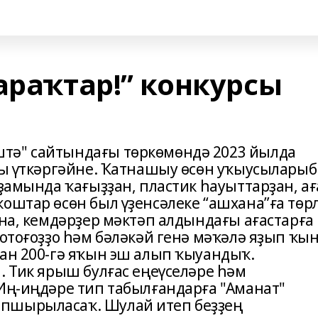
араҡтар!” конкурсы
тә" сайтындағы төркөмөндә 2023 йылда
рсы үткәргәйне. Ҡатнашыу өсөн уҡыусылары
рҙамында ҡағыҙҙан, пластик һауыттарҙан, ағ
оштар өсөн был үҙенсәлеке “ашхана”ға төр
ына, кемдәрҙер мәктәп алдындағы ағастарға
фотоғоҙҙо һәм бәләкәй генә мәҡәлә яҙып ҡы
ҙан 200-гә яҡын эш алып ҡыуандыҡ.
. Тик ярыш булғас еңеүселәре һәм
 Иң-иңдәре тип табылғандарға "Аманат"
пшырыласаҡ. Шулай итеп беҙҙең