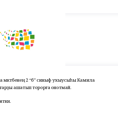
а мәктәбенең 2 “б” синыф уҡыусыһы Камила
штарҙы ашатып торорға онотмай.
ткән.