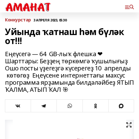
Конкурстар
3 АПРЕЛЯ 2023, 05:30
Уйында ҡатнаш һәм бүләк
от!!!
Еңеүсегә — 64 GB-лыҡ флешка ❤
Шарттары: Беҙҙең төркөмгә ҡушылығыҙ
Ошо посты үҙегеҙгә күсерегеҙ 10 апрелды
көтөгөҙ Еңеүсене интернеттағы махсус
программа ярҙамында билдәләйбеҙ ЯТЫП
ҠАЛМА, АТЫП ҠАЛ 🎯