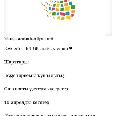
Уйында ҡатнаш һәм бүләк от!!!
Еңеүсегә — 64 GB-лыҡ флешка ❤
Шарттары:
Беҙҙең төркөмгә ҡушылығыҙ
Ошо посты үҙегеҙгә күсерегеҙ
10 апрелды көтөгөҙ
Еңеүсене интернеттағы махсус программа