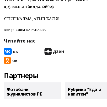
ярҙамында билдәләйбеҙ
ЯТЫП ҠАЛМА, АТЫП ҠАЛ 🎯
Автор:
Сәлимә ҠАРАНАЕВА
Читайте нас
Партнеры
Фотобанк
Рубрика "Еда и
журналистов РБ
напитки"