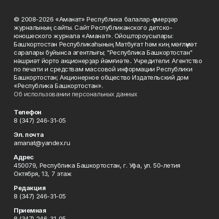
© 2008-2026 «Аманат» Республика балалар-үҫмерҙәр
журналының сайты. Сайт Республиканского детско-
юношеского журнала «Аманат». Ойоштороусылары:
Башҡортостан Республикаһының Матбуғат һәм киң мәғлүмәт
саралары буйынса агентлығы; "Республика Башкортостан"
нәшриәт йорто акционерҙар йәмғиәте.. Учредители: Агентство
по печати и средствам массовой информации Республики
Башкортостан; Акционерное общество Издательский дом
«Республика Башкортостан».
Об использовании персональных данных
Телефон
8 (347) 246-31-05
Эл. почта
amanat@yandex.ru
Адрес
450079, Республика Башкортостан, г. Уфа, ул. 50-летия
Октября, 13, 7 этаж
Редакция
8 (347) 246-31-05
Приемная
8 (347) 246-31-05