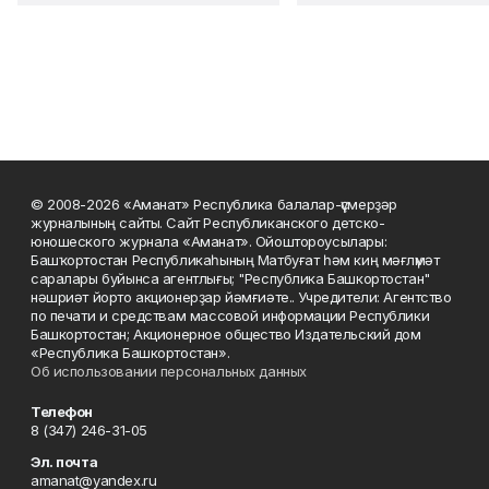
© 2008-2026 «Аманат» Республика балалар-үҫмерҙәр
журналының сайты. Сайт Республиканского детско-
юношеского журнала «Аманат». Ойоштороусылары:
Башҡортостан Республикаһының Матбуғат һәм киң мәғлүмәт
саралары буйынса агентлығы; "Республика Башкортостан"
нәшриәт йорто акционерҙар йәмғиәте.. Учредители: Агентство
по печати и средствам массовой информации Республики
Башкортостан; Акционерное общество Издательский дом
«Республика Башкортостан».
Об использовании персональных данных
Телефон
8 (347) 246-31-05
Эл. почта
amanat@yandex.ru