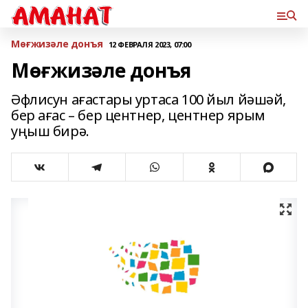
Мөғжизәле донъя
12 ФЕВРАЛЯ 2023, 07:00
Мөғжизәле донъя
Әфлисун ағастары уртаса 100 йыл йәшәй,
бер ағас – бер центнер, центнер ярым
уңыш бирә.