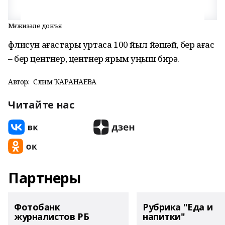
Мөғжизәле донъя
Әфлисун ағастары уртаса 100 йыл йәшәй, бер ағас
– бер центнер, центнер ярым уңыш бирә.
Автор:
Сәлимә ҠАРАНАЕВА
Читайте нас
Партнеры
Фотобанк
Рубрика "Еда и
журналистов РБ
напитки"