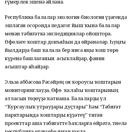
ғүмерлек эшенә әйләнә.
Республика балалар экология-биология үҙәгендә
эшләгән осоронда педагог йыш ҡына балалар
менән тәбиғәткә экспедициялар ойоштора.
Өфөләге ҡоштар донъяһын да өйрәнәләр. Һуңғы
йылдарҙа баш ҡалала бер нисә яңы ҡош төрө
күренә башлағанын асыҡлайҙар, фәнни
асыштар яһайҙар.
Эльза Ғәббәсова Рәсәйҙең оя ҡороусы ҡоштарын
мониторинглауҙа, Өфө ҡалаһы ҡоштарының
атласын төҙөүҙә ҡатнаша. Балаларҙы ул
“Ҡурсаулыҡ утрауҙары дуҫтары” һәм “Тәбиғәт
парктарында ҡоштарҙы күҙәтеү” тигән
проекттар аша тәбиғәтте һаҡларға өйрәтә, тиелә
республика етәксеһе яҙған поста.