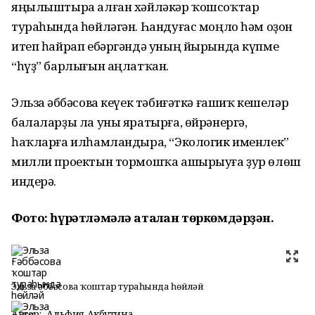
яңылыштыра алған хәйләкәр ҡошсоҡтар
тураһында һөйләгән. Һандуғас моңло һәм оҙон
итеп һайрап ебәргәндә уның йырында күпме
“һүҙ” барлығын аңлатҡан.
Эльза Ғәббәсова кеүек тәбиғәткә ғашиҡ кешеләр
балаларҙы ла уны яратырға, өйрәнергә,
һаҡларға илһамландыра, “Экологик именлек”
милли проектын тормошҡа ашырыуға ҙур өлөш
индерә.
Фото: һүрәтләмәлә аталған төркөмдәрҙән.
Эльза Ғәббәсова ҡоштар тураһында һөйләй
Автор:
Альфия Акбутина