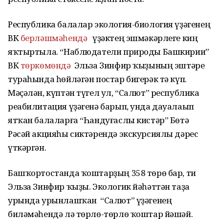
Республика балалар экология-биология үҙәгенең
ВК
берләшмәһендә
үҙәктең эшмәкәрлеге киң
яҡтыртыла. “Наблюдатели природы Башкирии”
ВК
төркөмөндә
Эльза Зинфир ҡыҙының эштәре
тураһында һөйләгән постар бигерәк тә күп.
Мәҫәлән, күптән түгел ул, “Салют” республика
реабилитация үҙәгенә барып, унда дауалаып
ятҡан балаларға “Һандуғаслы кистәр” Бөтә
Рәсәй акцияһы сиктәрендә экскурсиялы дәрес
үткәргән.
Башҡортостанда ҡоштарҙың 358 төрө бар, ти
Эльза Зинфир ҡыҙы. Экологик йәһәттән таҙа
урында урынлашҡан “Салют” үҙәгенең
биләмәһендә лә төрлө-төрлө ҡоштар йәшәй.