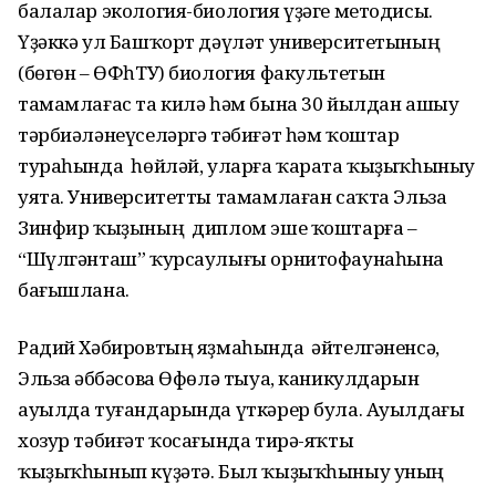
балалар экология-биология үҙәге методисы.
Үҙәккә ул Башҡорт дәүләт университетының
(бөгөн – ӨФһТУ) биология факультетын
тамамлағас та килә һәм бына 30 йылдан ашыу
тәрбиәләнеүселәргә тәбиғәт һәм ҡоштар
тураһында һөйләй, уларға ҡарата ҡыҙыҡһыныу
уята. Университетты тамамлаған саҡта Эльза
Зинфир ҡыҙының диплом эше ҡоштарға –
“Шүлгәнташ” ҡурсаулығы орнитофаунаһына
бағышлана.
Радий Хәбировтың яҙмаһында әйтелгәненсә,
Эльза Ғәббәсова Өфөлә тыуа, каникулдарын
ауылда туғандарында үткәрер була. Ауылдағы
хозур тәбиғәт ҡосағында тирә-яҡты
ҡыҙыҡһынып күҙәтә. Был ҡыҙыҡһыныу уның