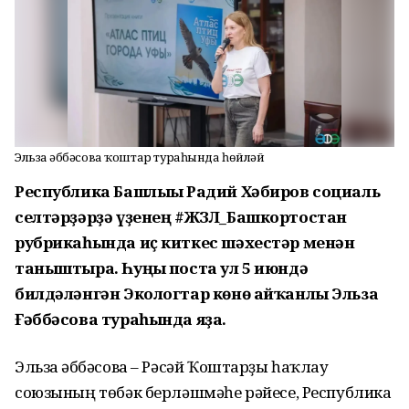
Эльза Ғәббәсова ҡоштар тураһында һөйләй
Республика Башлығы Радий Хәбиров социаль
селтәрҙәрҙә үҙенең #ЖЗЛ_Башкортостан
рубрикаһында иҫ киткес шәхестәр менән
таныштыра. Һуңғы поста ул 5 июндә
билдәләнгән Экологтар көнө айҡанлы Эльза
Ғәббәсова тураһында яҙа.
Эльза Ғәббәсова – Рәсәй Ҡоштарҙы һаҡлау
союзының төбәк берләшмәһе рәйесе, Республика