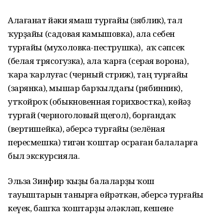
Алағанат йәки ямаш турғайы (зяблик), тал
ҡурҙайы (садовая камышовка), ала себен
турғайы (мухоловка-пеструшка), аҡ сәпсек
(белая трясогузка), ала ҡарға (серая ворона),
ҡара ҡарлуғас (черный стриж), таң турғайы
(зарянка), мышар барҡылдағы (рябинник),
утҡойроҡ (обыкновенная горихвостка), көйәҙ
турғай (черноголовый щегол), борғандаҡ
(вертишейка), әберсә турғайы (зелёная
пересмешка) тигән ҡоштар осраған балаларға
был экскурсияла.
Эльза Зинфир ҡыҙы балаларҙы ҡош
тауыштарын танырға өйрәткән, әберсә турғайы
кеүек, башҡа ҡоштарҙы әләкләп, кешене