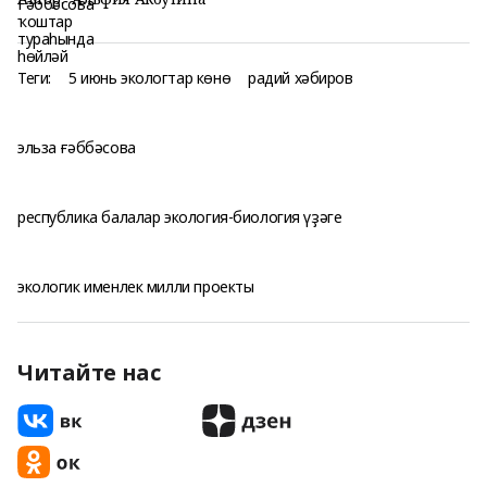
Теги:
5 июнь экологтар көнө
радий хәбиров
эльза ғәббәсова
республика балалар экология-биология үҙәге
экологик именлек милли проекты
Читайте нас