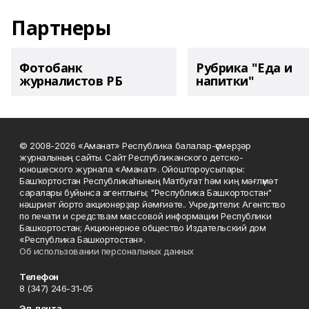
Партнеры
Фотобанк
Рубрика "Еда и
журналистов РБ
напитки"
© 2008-2026 «Аманат» Республика балалар-үҫмерҙәр
журналының сайты. Сайт Республиканского детско-
юношеского журнала «Аманат». Ойоштороусылары:
Башҡортостан Республикаһының Матбуғат һәм киң мәғлүмәт
саралары буйынса агентлығы; "Республика Башкортостан"
нәшриәт йорто акционерҙар йәмғиәте.. Учредители: Агентство
по печати и средствам массовой информации Республики
Башкортостан; Акционерное общество Издательский дом
«Республика Башкортостан».
Об использовании персональных данных
Телефон
8 (347) 246-31-05
Эл. почта