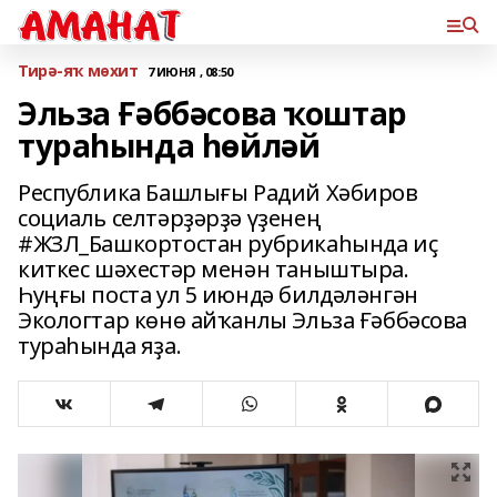
Тирә-яҡ мөхит
7 ИЮНЯ , 08:50
Эльза Ғәббәсова ҡоштар
тураһында һөйләй
Республика Башлығы Радий Хәбиров
социаль селтәрҙәрҙә үҙенең
#ЖЗЛ_Башкортостан рубрикаһында иҫ
киткес шәхестәр менән таныштыра.
Һуңғы поста ул 5 июндә билдәләнгән
Экологтар көнө айҡанлы Эльза Ғәббәсова
тураһында яҙа.