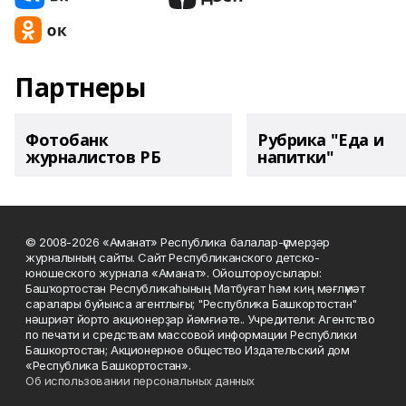
Партнеры
Фотобанк
Рубрика "Еда и
журналистов РБ
напитки"
© 2008-2026 «Аманат» Республика балалар-үҫмерҙәр
журналының сайты. Сайт Республиканского детско-
юношеского журнала «Аманат». Ойоштороусылары:
Башҡортостан Республикаһының Матбуғат һәм киң мәғлүмәт
саралары буйынса агентлығы; "Республика Башкортостан"
нәшриәт йорто акционерҙар йәмғиәте.. Учредители: Агентство
по печати и средствам массовой информации Республики
Башкортостан; Акционерное общество Издательский дом
«Республика Башкортостан».
Об использовании персональных данных