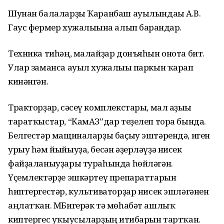
Шунан балаларҙы Ҡаранбаш ауылындағы А.В.
Гаус фермер хужалығына алып барғандар.
Техника тиһәң, малайҙар донъяһын онота бит.
Улар заманса ауыл хужалығы паркын ҡарап
кинәнгән.
Тракторҙар, сәсеү комплекстары, мал аҙығы
таратҡыстар, “КамАЗ”дар теҙелеп тора бында.
Белгестәр мащиналарҙы баҫыу эштәрендә, иген
урыу һәм йыйыуҙа, бесән әҙерләүҙә нисек
файҙаланыуҙары тураһында һөйләгән.
Үҫемлектәрҙе эшкәртеү препараттарын
һиптергестәр, культиваторҙар нисек эшләгәнен
аңлатҡан. МБигерәк тә мөһабәт ашлыҡ
киптергес уҡыусыларҙың иғтибарын тартҡан.