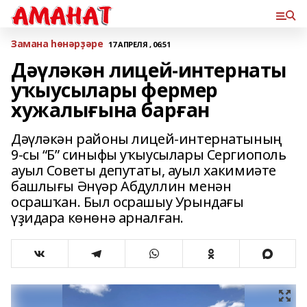
Замана һөнәрҙәре
17 АПРЕЛЯ , 06:51
Дәүләкән лицей-интернаты
уҡыусылары фермер
хужалығына барған
Дәүләкән районы лицей-интернатының
9-сы “Б” синыфы уҡыусылары Сергиополь
ауыл Советы депутаты, ауыл хакимиәте
башлығы Әнүәр Абдуллин менән
осрашҡан. Был осрашыу Урындағы
үҙидара көнөнә арналған.