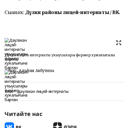
Сығанаҡ:
Дәүләкән районы лицей-интернаты / ВК.
Дәүләкән лицей-интернаты уҡыусылары фермер хужалығына
барған
Автор:
Альфия Акбутина
Теги:
дәүләкән лицей-интернаты
Читайте нас