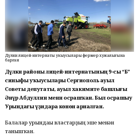
Дәүләкән лицей-интернаты уҡыусылары фермер хужалығына
барған
Дәүләкән районы лицей-интернатының 9-сы “Б”
синыфы уҡыусылары Сергиополь ауыл
Советы депутаты, ауыл хакимиәте башлығы
Әнүәр Абдуллин менән осрашҡан. Был осрашыу
Урындағы үҙидара көнөнә арналған.
Балалар урындағы властарҙың эше менән
танышҡан.