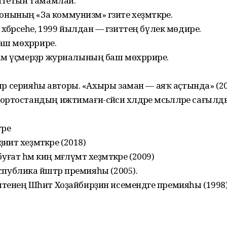
ситетын тамамлай.
ының «За коммунизм» гәзите хеҙмәткәре.
әбәрсеһе, 1999 йылдан — гәзиттең бүлек мөдире.
аш мөхәррире.
әм үҫмерҙәр журналының баш мөхәррире.
ләләр серияһы авторы. «Ахыры заман — аяҡ аҫтында» 
тостандың ижтимағи-сәйәси хәлдәре мәсьәләләре сағыл
әре
иәт хеҙмәткәре (2018)
т һәм киң мәғлүмәт хеҙмәткәре (2009)
еспублика йәштәр премияһы (2005).
тенең Шәһит Хоҙайбирҙин исемендәге премияһы (1998