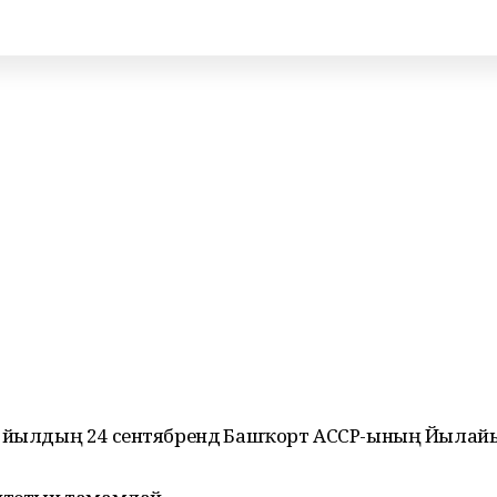
9 йылдың 24 сентябрендә Башҡорт АССР-ының Йылай