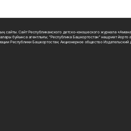
ың сайты. Сайт Республиканского детско-юношеского журнала «Аман
алары буйынса агентлығы; "Республика Башкортостан" нәшриәт йорто а
мации Республики Башкортостан; Акционерное общество Издательский