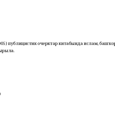
(2005) публицистик очерктар китабында ислам, башҡо
дырыла.
)