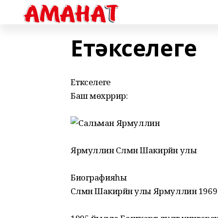
Етәкселеге
Етәкселеге
Баш мөхәррир:
Ярмуллин Сәлмән Шакирйән улы
Биографияһы
Сәлмән Шакирйән улы Ярмуллин 196