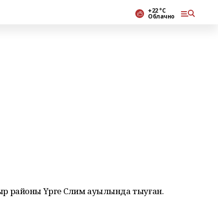
+22 °С
Облачно
ыр районы Үрге Сәлим ауылында тыуған.