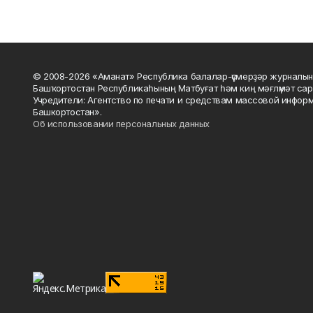
© 2008-2026 «Аманат» Республика балалар-үҫмерҙәр журналын
Башҡортостан Республикаһының Матбуғат һәм киң мәғлүмәт сар
Учредители: Агентство по печати и средствам массовой инфор
Башкортостан».
Об использовании персональных данных