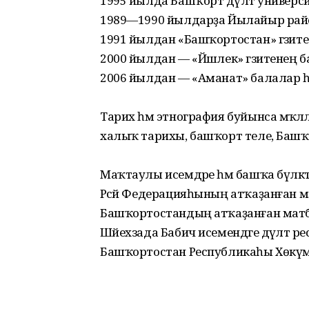
1995 йылда Башҡорт дәүләт универ
1989—1990 йылдарҙа Йылайыр район
1991 йылдан «Башҡортостан» гәзите х
2000 йылдан — «Йәшлек» гәзитенең б
2006 йылдан — «Аманат» балалар һ
Тарих һәм этнография буйынса мәҡә
халыҡ тарихы, башҡорт теле, Башҡор
Маҡтаулы исемдәре һәм башҡа бүләкт
Рәсәй Федерацияһының атҡаҙанған мәҙән
Башҡортостандың атҡаҙанған матбуға
Шәйехзада Бабич исемендәге дәүләт р
Башҡортостан Республикаһы Хөкүмә