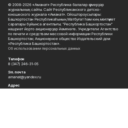
© 2008-2026 «Аманат» Республика балалар-үҫмерҙәр
журналының сайты. Сайт Республиканского детско-
юношеского журнала «Аманат». Ойоштороусылары:
Башҡортостан Республикаһының Матбуғат һәм киң мәғлүмәт
саралары буйынса агентлығы; "Республика Башкортостан"
нәшриәт йорто акционерҙар йәмғиәте.. Учредители: Агентство
по печати и средствам массовой информации Республики
Башкортостан; Акционерное общество Издательский дом
«Республика Башкортостан».
Об использовании персональных данных
Телефон
8 (347) 246-31-05
Эл. почта
amanat@yandex.ru
Адрес
450079, Республика Башкортостан, г. Уфа, ул. 50-летия
Октября, 13, 7 этаж
Редакция
8 (347) 246-31-05
Приемная
8 (347) 246-31-05