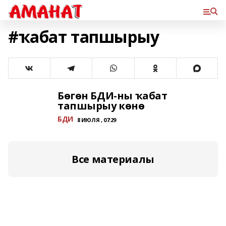
#ҡабат тапшырыу
Бөгөн БДИ-ны ҡабат
тапшырыу көнө
БДИ
8 ИЮЛЯ , 07:29
Все материалы