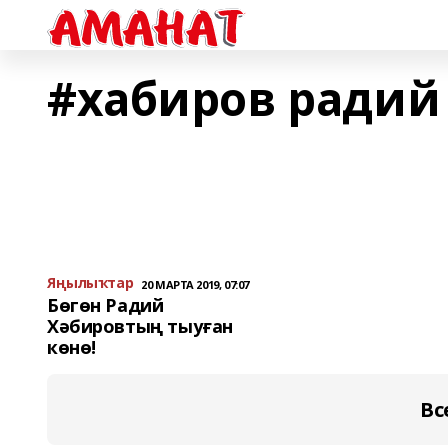
#хабиров радий
Яңылыҡтар
20 МАРТА 2019, 07:07
Бөгөн Радий
Хәбировтың тыуған
көнө!
Вс