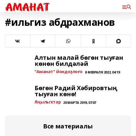
#ильгиз абдрахманов
Алтын малай бөгөн тыуған
көнөн билдәләй
"Аманат" йондоҙлоғо
8 ФЕВРАЛЯ 2022, 04:19
Бөгөн Радий Хәбировтың
тыуған көнө!
Яңылыҡтар
20 МАРТА 2019, 07:07
Все материалы