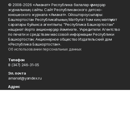
© 2008-2026 «Аманат» Республика балалар-үҫмерҙәр
журналының сайты. Сайт Республиканского детско-
юношеского журнала «Аманат». Ойоштороусылары:
Башҡортостан Республикаһының Матбуғат һәм киң мәғлүмәт
саралары буйынса агентлығы; "Республика Башкортостан"
нәшриәт йорто акционерҙар йәмғиәте.. Учредители: Агентство
по печати и средствам массовой информации Республики
Башкортостан; Акционерное общество Издательский дом
«Республика Башкортостан».
Об использовании персональных данных
Телефон
8 (347) 246-31-05
Эл. почта
amanat@yandex.ru
Адрес
450079, Республика Башкортостан, г. Уфа, ул. 50-летия
Октября, 13, 7 этаж
Редакция
8 (347) 246-31-05
Приемная
8 (347) 246-31-05