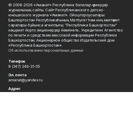
© 2008-2026 «Аманат» Республика балалар-үҫмерҙәр
журналының сайты. Сайт Республиканского детско-
юношеского журнала «Аманат». Ойоштороусылары:
Башҡортостан Республикаһының Матбуғат һәм киң мәғлүмәт
саралары буйынса агентлығы; "Республика Башкортостан"
нәшриәт йорто акционерҙар йәмғиәте.. Учредители: Агентство
по печати и средствам массовой информации Республики
Башкортостан; Акционерное общество Издательский дом
«Республика Башкортостан».
Об использовании персональных данных
Телефон
8 (347) 246-31-05
Эл. почта
amanat@yandex.ru
Адрес
450079, Республика Башкортостан, г. Уфа, ул. 50-летия
Октября, 13, 7 этаж
Редакция
8 (347) 246-31-05
Приемная
8 (347) 246-31-05