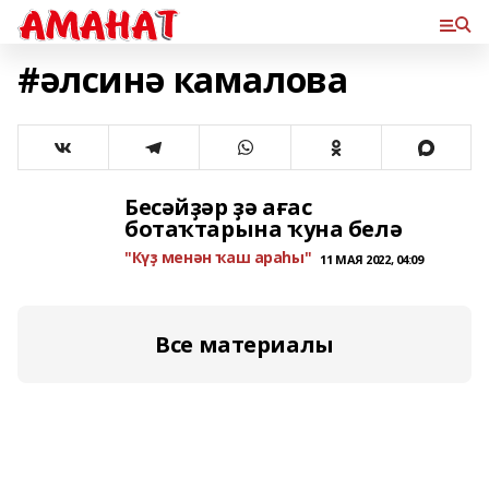
#әлсинә камалова
Бесәйҙәр ҙә ағас
ботаҡтарына ҡуна белә
"Күҙ менән ҡаш араһы"
11 МАЯ 2022, 04:09
Все материалы