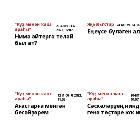
"Күҙ менән ҡаш
Яңылыҡтар
24 АВГУСТА 202
25 АВГУСТА
араһы"
2022, 07:07
Еңеүсе бүләген а
Нимә әйтергә теләй
был ат?
"Күҙ менән ҡаш
"Күҙ менән ҡаш
12 ИЮНЯ 2022,
9 ИЮН
араһы"
араһы"
11:05
04:07
Ағастарға менгән
Сәскәләрҙең нинд
бесәйҙәрем
генә төҫтәре юҡ и