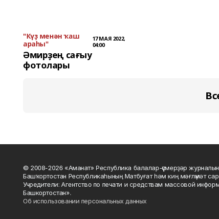
"Күҙ менән ҡаш
17 МАЯ 2022,
араһы"
04:00
Әмирҙең сағыу
фотолары
Вс
© 2008-2026 «Аманат» Республика балалар-үҫмерҙәр журналын
Башҡортостан Республикаһының Матбуғат һәм киң мәғлүмәт сар
Учредители: Агентство по печати и средствам массовой инфор
Башкортостан».
Об использовании персональных данных