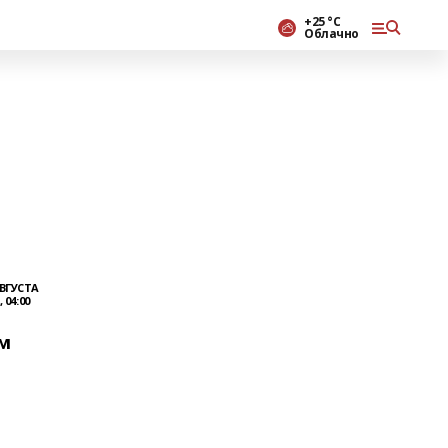
+25 °С
Облачно
АВГУСТА
, 04:00
м