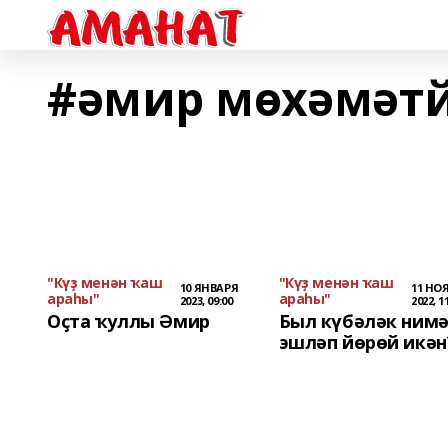
#әмир мөхәмәт
"Күҙ менән ҡаш
"Күҙ менән ҡаш
10 ЯНВАРЯ
11 НО
араһы"
араһы"
2023, 09:00
2022, 1
Оҫта ҡуллы Әмир
Был күбәләк ним
эшләп йөрөй икән