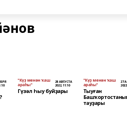
йәнов
"Күҙ менән ҡаш
"Күҙ менән ҡаш
ЯБРЯ
28 АВГУСТА
27 
араһы"
араһы"
1:10
2022, 11:10
2022
ә
Гүзәл Һыу буйҙары
Тыуған
?
Башҡортостаны
тауҙары