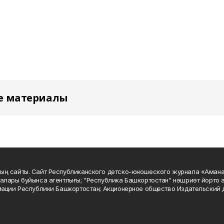
е материалы
ың сайты. Сайт Республиканского детско-юношеского журнала «Аман
алары буйынса агентлығы; "Республика Башкортостан" нәшриәт йорто а
мации Республики Башкортостан; Акционерное общество Издательский