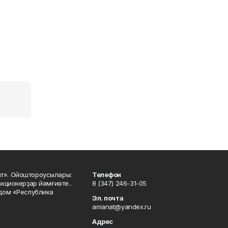
ат». Ойоштороусылары:
Телефон
кционерҙар йәмғиәте..
8 (347) 246-31-05
 дом «Республика
Эл. почта
amanat@yandex.ru
Адрес