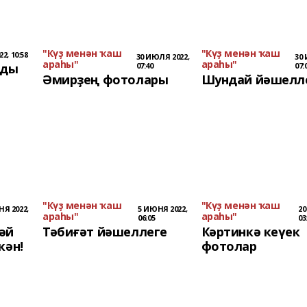
"Күҙ менән ҡаш
"Күҙ менән ҡаш
2, 10:58
30 ИЮЛЯ 2022,
30 
араһы"
араһы"
лды
07:40
07:
Әмирҙең фотолары
Шундай йәшелл
"Күҙ менән ҡаш
"Күҙ менән ҡаш
Я 2022,
5 ИЮНЯ 2022,
20
араһы"
араһы"
06:05
03
әй
Тәбиғәт йәшеллеге
Кәртинкә кеүек
кән!
фотолар