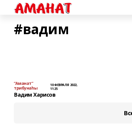
#вадим
“Аманат”
10 ФЕВРАЛЯ 2022,
трибунаһы
11:25
Вадим Харисов
Вс