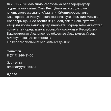
© 2008-2026 «Аманат» Республика балалар-үҫмерҙәр
журналының сайты. Сайт Республиканского детско-
юношеского журнала «Аманат». Ойоштороусылары:
Башҡортостан Республикаһының Матбуғат һәм киң мәғлүмәт
саралары буйынса агентлығы; "Республика Башкортостан"
нәшриәт йорто акционерҙар йәмғиәте.. Учредители: Агентство
по печати и средствам массовой информации Республики
Башкортостан; Акционерное общество Издательский дом
«Республика Башкортостан».
Об использовании персональных данных
Телефон
8 (347) 246-31-05
Эл. почта
amanat@yandex.ru
Адрес
450079, Республика Башкортостан, г. Уфа, ул. 50-летия
Октября, 13, 7 этаж
Редакция
8 (347) 246-31-05
Приемная
8 (347) 246-31-05