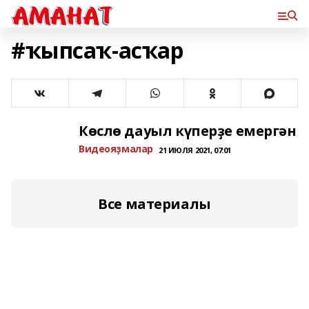
#ҡыпсаҡ-асҡар
Көслө дауыл күперҙе емергән
Bидеояҙмалар
21 ИЮЛЯ 2021, 07:01
Все материалы