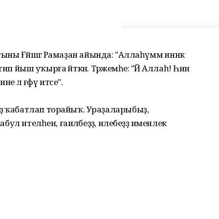
ҡатыны Ғәйшәгә Рамаҙан айында: "Аллаһүммә иннәкә
- тип йыш уҡырға әйткән. Тәржемәһе: "Йә Аллаһ! Һин
не лә ғәфү итсе".
ҙә ҡабатлап торайыҡ. Ураҙаларыбыҙ,
абул ителһен, ғаиләбеҙҙә, илебеҙҙә именлек