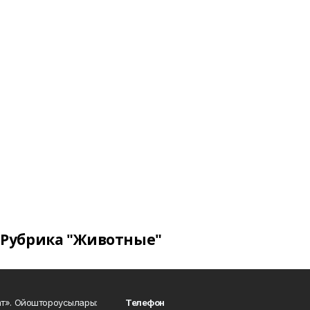
Рубрика "Животные"
ат». Ойоштороусылары:
Телефон