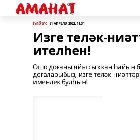
Һабаҡ
21 АПРЕЛЯ 2022, 11:31
Изге теләк-ниәт
ителһен!
Ошо доғаны яйы сыҡҡан һайын бе
доғаларыбыҙ, изге теләк-ниәттәр
именлек булһын!