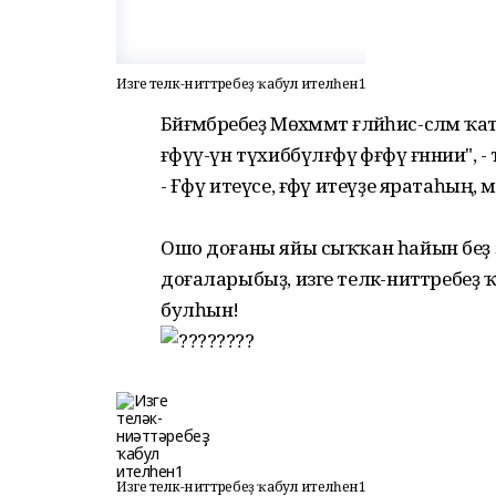
Изге теләк-ниәттәребеҙ ҡабул ителһен1
Бәйғәмбәребеҙ Мөхәммәт ғәләйһис-сәләм 
ғәфүү-үн түхиббүлғәфүә фәғфү ғәннии", 
- Ғәфү итеүсе, ғәфү итеүҙе яратаһың, ми
Ошо доғаны яйы сыҡҡан һайын беҙ 
доғаларыбыҙ, изге теләк-ниәттәребеҙ ҡ
булһын!
Изге теләк-ниәттәребеҙ ҡабул ителһен1