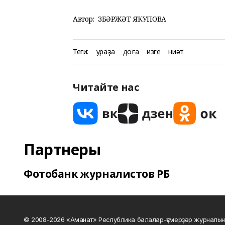
Автор:
ЗӨБӘРЖӘТ ЯҠУПОВА
Теги:
ураҙа
доға
изге
ниәт
Читайте нас
Партнеры
Фотобанк журналистов РБ
© 2008-2026 «Аманат» Республика балалар-үҫмерҙәр журналын