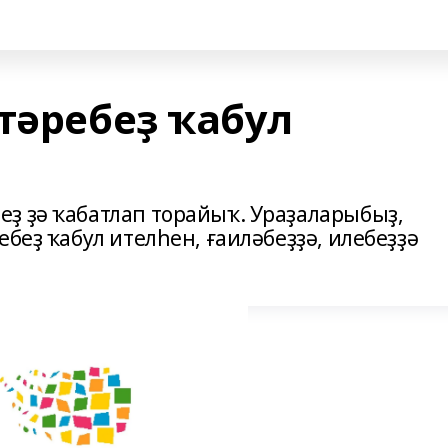
тәребеҙ ҡабул
ҙ ҙә ҡабатлап торайыҡ. Ураҙаларыбыҙ,
ебеҙ ҡабул ителһен, ғаиләбеҙҙә, илебеҙҙә