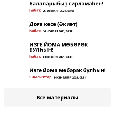
Балаларыбыҙ сирләмәһен!
Һабаҡ
25 ФЕВРАЛЯ 2022, 06:48
Доға көсө (Әкиәт)
Һабаҡ
16 НОЯБРЯ 2021, 09:38
ИЗГЕ ЙОМА МӨБӘРӘК
БУЛҺЫН!
Һабаҡ
8 ОКТЯБРЯ 2021, 04:33
Изге йома мөбәрәк булһын!
Яңылыҡтар
24 СЕНТЯБРЯ 2021, 03:31
Все материалы