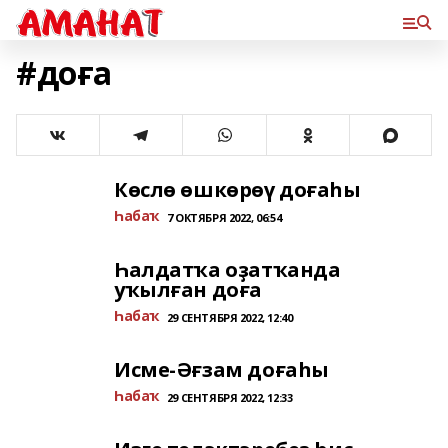
#доға
Көслө өшкөрөү доғаһы
Һабаҡ
7 ОКТЯБРЯ 2022, 06:54
Һалдатҡа оҙатҡанда
уҡылған доға
Һабаҡ
29 СЕНТЯБРЯ 2022, 12:40
Исме-Әғзам доғаһы
Һабаҡ
29 СЕНТЯБРЯ 2022, 12:33