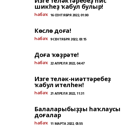
Изге теләктәребеҙ һис
шикһеҙ ҡабул булыр!
Һабаҡ
16 СЕНТЯБРЯ 2022, 01:00
Көслө доға!
Һабаҡ
9 СЕНТЯБРЯ 2022, 03:15
Доға ҡөҙрәте!
Һабаҡ
22 АПРЕЛЯ 2022, 04:47
Изге теләк-ниәттәребеҙ
ҡабул ителһен!
Һабаҡ
21 АПРЕЛЯ 2022, 11:31
Балаларыбыҙҙы һаҡлаусы
доғалар
Һабаҡ
11 МАРТА 2022, 05:55