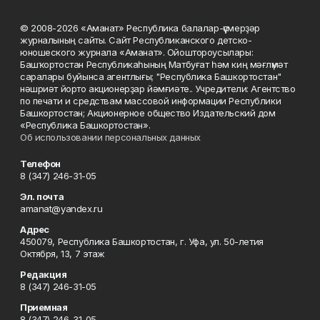
© 2008-2026 «Аманат» Республика балалар-үҫмерҙәр
журналының сайты. Сайт Республиканского детско-
юношеского журнала «Аманат». Ойоштороусылары:
Башҡортостан Республикаһының Матбуғат һәм киң мәғлүмәт
саралары буйынса агентлығы; "Республика Башкортостан"
нәшриәт йорто акционерҙар йәмғиәте.. Учредители: Агентство
по печати и средствам массовой информации Республики
Башкортостан; Акционерное общество Издательский дом
«Республика Башкортостан».
Об использовании персональных данных
Телефон
8 (347) 246-31-05
Эл. почта
amanat@yandex.ru
Адрес
450079, Республика Башкортостан, г. Уфа, ул. 50-летия
Октября, 13, 7 этаж
Редакция
8 (347) 246-31-05
Приемная
8 (347) 246-31-05