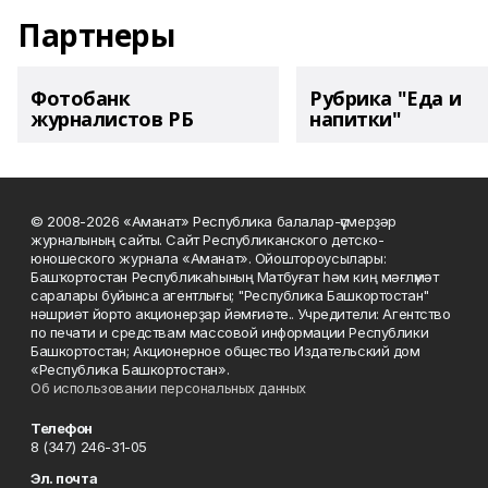
Партнеры
Фотобанк
Рубрика "Еда и
журналистов РБ
напитки"
© 2008-2026 «Аманат» Республика балалар-үҫмерҙәр
журналының сайты. Сайт Республиканского детско-
юношеского журнала «Аманат». Ойоштороусылары:
Башҡортостан Республикаһының Матбуғат һәм киң мәғлүмәт
саралары буйынса агентлығы; "Республика Башкортостан"
нәшриәт йорто акционерҙар йәмғиәте.. Учредители: Агентство
по печати и средствам массовой информации Республики
Башкортостан; Акционерное общество Издательский дом
«Республика Башкортостан».
Об использовании персональных данных
Телефон
8 (347) 246-31-05
Эл. почта