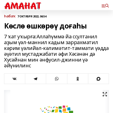
Һабаҡ
7 ОКТЯБРЯ 2022, 06:54
Көслө өшкөрөү доғаһы
7 ҡат уҡырға:Аллаһүммә йа ссултанил
аҙым үәл-маннил кадым заррахматил
кәрим үәлийәл-кәлимәтит-таммати үәдда
әүәтил мустаджабати әфи Хәсәнән дә
Хусәйнан мин әнфусил-джинни үә
әйүнилинс