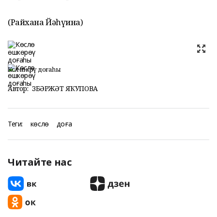
(Райхана Йәһүҙина)
Көслө өшкөрөү доғаһы
Автор:
ЗӨБӘРЖӘТ ЯҠУПОВА
Теги:
көслө
доға
Читайте нас