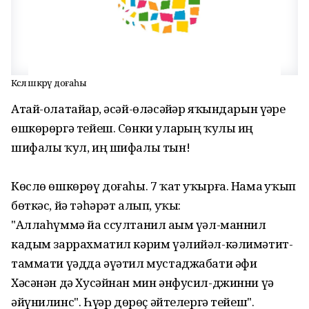
Көслө өшкөрөү доғаһы
Атай-олатайҙар, әсәй-өләсәйҙәр яҡындарын үҙҙәре
өшкөрөргә тейеш. Сөнки уларҙың ҡулы иң
шифалы ҡул, иң шифалы тын!
Көслө өшкөрөү доғаһы. 7 ҡат уҡырға. Намаҙ уҡып
бөткәс, йә тәһәрәт алып, уҡы:
"Аллаһүммә йа ссултанил аҙым үәл-маннил
кадым заррахматил кәрим үәлийәл-кәлимәтит-
таммати үәдда әүәтил мустаджабати әфи
Хәсәнән дә Хусәйнан мин әнфусил-джинни үә
әйүнилинс". Һүҙҙәр дөрөҫ әйтелергә тейеш".