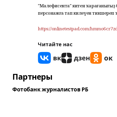
"Малефисента" әкиәтен ҡарағанығыҙ 
персонажға тап килеүен тикшереп 
https://onlinetestpad.com/hmmo6cr7zd
Читайте нас
Партнеры
Фотобанк журналистов РБ