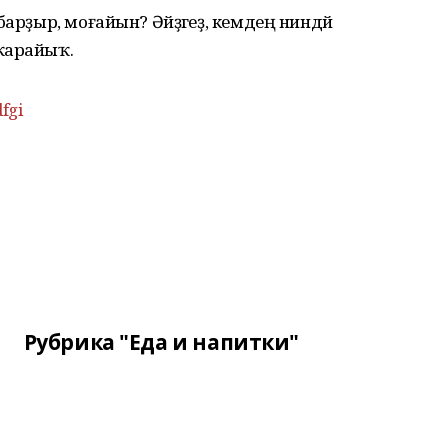
барҙыр, моғайын? Әйҙәгеҙ, кемдең ниндәй
ҡарайыҡ.
fgi
Рубрика "Еда и напитки"