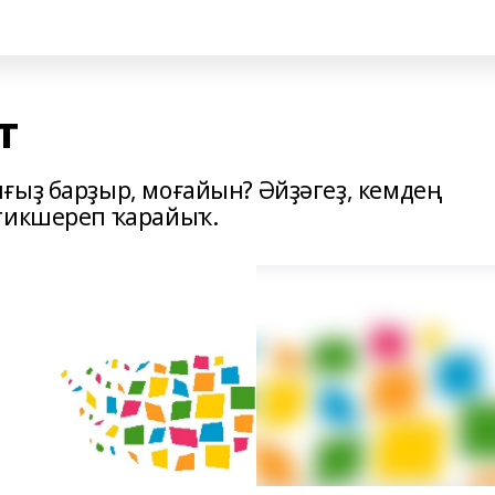
т
ғыҙ барҙыр, моғайын? Әйҙәгеҙ, кемдең
 тикшереп ҡарайыҡ.