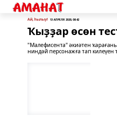
Ай, һылыу!
13 АПРЕЛЯ 2020, 08:42
Ҡыҙҙар өсөн тес
"Малефисента" әкиәтен ҡарағаны
ниндәй персонажға тап килеүен