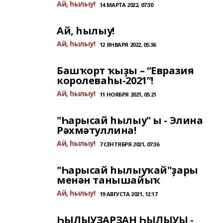
Ай, һылыу!
14 МАРТА 2022, 07:30
Ай, һылыу!
Ай, һылыу!
12 ЯНВАРЯ 2022, 05:36
Башҡорт ҡыҙы – “Евразия
королеваһы-2021”!
Ай, һылыу!
11 НОЯБРЯ 2021, 05:21
"Һарысай һылыу" ы - Элина
Рәхмәтуллина!
Ай, һылыу!
7 СЕНТЯБРЯ 2021, 07:36
"Һарысай һылыуҡай"ҙары
менән танышайыҡ
Ай, һылыу!
19 АВГУСТА 2021, 12:17
ҺЫЛЫУҘАРҘАН ҺЫЛЫУЫ -