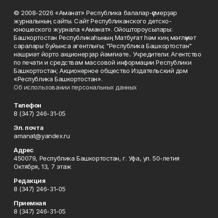
© 2008-2026 «Аманат» Республика балалар-үҫмерҙәр
журналының сайты. Сайт Республиканского детско-
юношеского журнала «Аманат». Ойоштороусылары:
Башҡортостан Республикаһының Матбуғат һәм киң мәғлүмәт
саралары буйынса агентлығы; "Республика Башкортостан"
нәшриәт йорто акционерҙар йәмғиәте.. Учредители: Агентство
по печати и средствам массовой информации Республики
Башкортостан; Акционерное общество Издательский дом
«Республика Башкортостан».
Об использовании персональных данных
Телефон
8 (347) 246-31-05
Эл. почта
amanat@yandex.ru
Адрес
450079, Республика Башкортостан, г. Уфа, ул. 50-летия
Октября, 13, 7 этаж
Редакция
8 (347) 246-31-05
Приемная
8 (347) 246-31-05