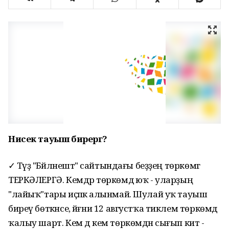
Нисек тауыш бирергә?
✓ Тәүҙә "Бәйләнештә" сайтындағы беҙҙең төркөмгә
ТЕРКӘЛЕРГӘ. Кемдәр төркөмдә юҡ - уларҙың
"лайыҡ"тары иҫәпкә алынмай. Шулай уҡ тауыш
биреү бөткәнсе, йәғни 12 августҡа тиклем төркөмдә
ҡалыу шарт. Кем дә кем төркөмдән сығып китә -