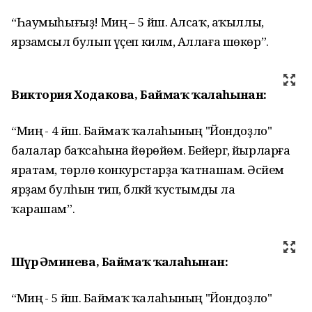
“Һаумыһығыҙ! Миңә – 5 йәш. Алсаҡ, аҡыллы,
ярзамсыл булып үҫеп киләм, Аллаға шөкөр”.
Виктория Ходакова, Баймаҡ ҡалаһынан:
“Миңә - 4 йәш. Баймаҡ ҡалаһының "Йондоҙло"
балалар баҡсаһына йөрөйөм. Бейергә, йырларға
яратам, төрлө конкурстарҙа ҡатнашам. Әсәйемә
ярҙам булһын тип, бәләкәй ҡустымды ла
ҡарашам”.
Шәүрә Әминева, Баймаҡ ҡалаһынан:
“Миңә - 5 йәш. Баймаҡ ҡалаһының "Йондоҙло"