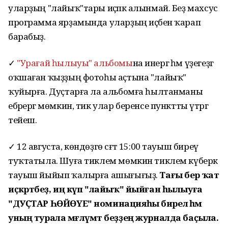
уларҙың "лайыҡ"тары иҫәпкә алынмай. Беҙ махсус
программа ярҙамында уларҙың иҫәбен ҡарап
барабыҙ.
✓
"Урағай һылыуы" альбомы
на инергә һәм үҙегеҙгә
оҡшаған ҡыҙҙың фотоһы аҫтына "лайыҡ"
ҡуйырға. Дуҫтарға ла альбомға һылтанманы
ебәрергә мөмкин, тик улар беренсе пунктты үтәргә
тейеш.
✓ 12 августа, көндөҙгө сәғәт 15:00 тауыш биреү
туҡтатыла. Шуға тиклем мөмкин тиклем күберәк
тауыш йыйып ҡалырға ашығығыҙ.
Тағы бер ҡат
иҫкәртәбеҙ, иң күп "лайыҡ" йыйған һылыуға
"ДУҪТАР ҺӨЙӨҮЕ" номинацияһы бирелә һәм
уның турала мәғлүмәт беҙҙең журналда баҫыла.