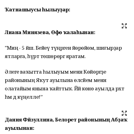
Ҡатнашыусы һылыуҙар:
Лиана Минязева, Өфө ҡалаһынан:
"Миңә - 5 йәш. Бейеү түңәрәгенә йөрөйөм, шиғырҙар
ятларға, һүрәт төшөрөргә яратам.
Әлеге ваҡытта һылыуым менән Көйөргәҙе
районының Яҡут ауылына өләсәйем менән
олатайым янына ҡайттыҡ. Йәй көнө ауылда рәхәт
һәм дә күңелле!”
Дания Фәйзуллина, Белорет районының Абҙаҡ
ауылынан: