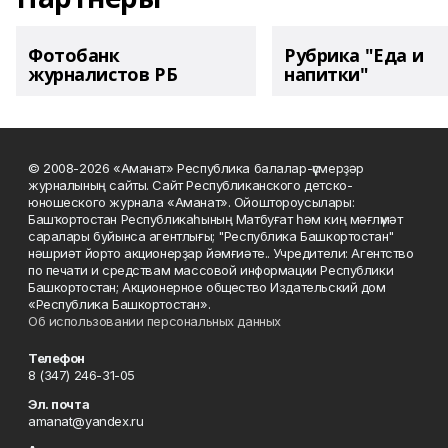
Фотобанк
Рубрика "Еда и
журналистов РБ
напитки"
© 2008-2026 «Аманат» Республика балалар-үҫмерҙәр
журналының сайты. Сайт Республиканского детско-
юношеского журнала «Аманат». Ойоштороусылары:
Башҡортостан Республикаһының Матбуғат һәм киң мәғлүмәт
саралары буйынса агентлығы; "Республика Башкортостан"
нәшриәт йорто акционерҙар йәмғиәте.. Учредители: Агентство
по печати и средствам массовой информации Республики
Башкортостан; Акционерное общество Издательский дом
«Республика Башкортостан».
Об использовании персональных данных
Телефон
8 (347) 246-31-05
Эл. почта
amanat@yandex.ru