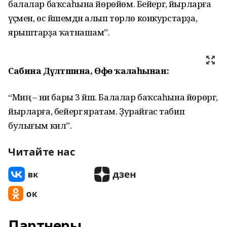
балалар баҡсаһына йөрөйөм. Бейергә, йырларға
әүәҫмен, өс йәшемдән алып төрлө конкурстарҙа,
ярыштарҙа ҡатнашам”.
Сабина Дәүләтшина, Өфө ҡалаһынан:
“Миңә – ни бары 3 йәш. Балалар баҡсаһына йөрөргә,
йырларға, бейергә яратам. Ҙурайғас табип
булығым килә”.
Читайте нас
Партнеры