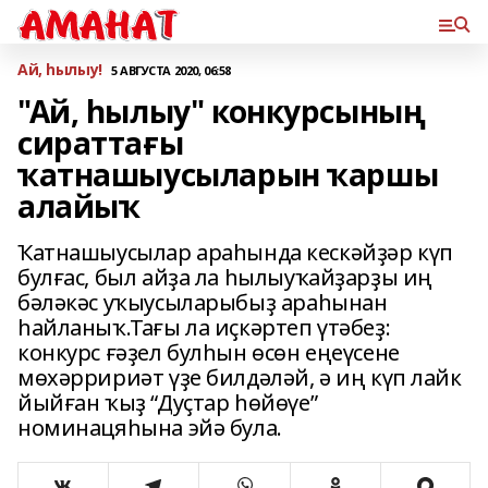
Ай, һылыу!
5 АВГУСТА 2020, 06:58
"Ай, һылыу" конкурсының
сираттағы
ҡатнашыусыларын ҡаршы
алайыҡ
Ҡатнашыусылар араһында кескәйҙәр күп
булғас, был айҙа ла һылыуҡайҙарҙы иң
бәләкәс уҡыусыларыбыҙ араһынан
һайланыҡ.Тағы ла иҫкәртеп үтәбеҙ:
конкурс ғәҙел булһын өсөн еңеүсене
мөхәрририәт үҙе билдәләй, ә иң күп лайк
йыйған ҡыҙ “Дуҫтар һөйөүе”
номинацяһына эйә була.